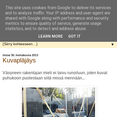
This site uses cookies from Google to deliver its services
Rakennellen
and to analyze traffic. Your IP address and user-agent are
shared with Google along with performance and security
metrics to ensure quality of service, generate usage
Nuorenparin taival talon rakentamisen parissa. Aloitusaika
statistics, and to detect and address abuse.
kevät 2013.
LEARN MORE
GOT IT
▼
tiistai 30. heinäkuuta 2013
Kuvapläjäys
Väsyneen rakentajan mieli ei taivu runoiluun, joten kuvat
puhukoon puolestaan siitä missä mennään...