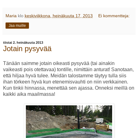
Maria
klo
keskiviikkona, heinäkuuta 17, 2013
Ei kommentteja:
Jaa muille
tiistai 2. heinäkuuta 2013
Jotain pysyvää
Tänään saimme jotain oikeasti pysyvää (tai ainakin
vaikeasti pois otettavaa) tontille, nimittäin anturat! Sanotaan,
että hiljaa hyvä tulee. Meidän talostamme täytyy tulla siis
ihan törkeen hyvä kun etenemisvauhti on niin verkkainen.
Kun tinkii hinnassa, menettää sen ajassa. Onneksi meillä on
kaikki aika maailmassa!