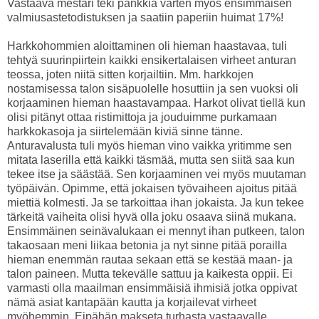
Vastaava mestari teki pankkia varten myös ensimmäisen
valmiusastetodistuksen ja saatiin paperiin huimat 17%!
Harkkohommien aloittaminen oli hieman haastavaa, tuli
tehtyä suurinpiirtein kaikki ensikertalaisen virheet anturan
teossa, joten niitä sitten korjailtiin. Mm. harkkojen
nostamisessa talon sisäpuolelle hosuttiin ja sen vuoksi oli
korjaaminen hieman haastavampaa. Harkot olivat tiellä kun
olisi pitänyt ottaa ristimittoja ja jouduimme purkamaan
harkkokasoja ja siirtelemään kiviä sinne tänne.
Anturavalusta tuli myös hieman vino vaikka yritimme sen
mitata laserilla että kaikki täsmää, mutta sen siitä saa kun
tekee itse ja säästää. Sen korjaaminen vei myös muutaman
työpäivän. Opimme, että jokaisen työvaiheen ajoitus pitää
miettiä kolmesti. Ja se tarkoittaa ihan jokaista. Ja kun tekee
tärkeitä vaiheita olisi hyvä olla joku osaava siinä mukana.
Ensimmäinen seinävalukaan ei mennyt ihan putkeen, talon
takaosaan meni liikaa betonia ja nyt sinne pitää porailla
hieman enemmän rautaa sekaan että se kestää maan- ja
talon paineen. Mutta tekevälle sattuu ja kaikesta oppii. Ei
varmasti olla maailman ensimmäisiä ihmisiä jotka oppivat
nämä asiat kantapään kautta ja korjailevat virheet
myöhemmin. Eipähän makseta turhasta vastaavalle