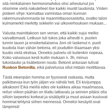
sitä minkälainen hermoromahdus olisi aiheutunut jos
olisimme vielä nakutelleet itse kaikki muotit laudoista. Viiden
pisteen vihje: kannattaa varmistaa oman kunnan
rakennusvalvonnasta tai maanmittausosastolta, ovatko talon
kulmamerkit merkitty sokkelin vai ulkoverhouksen mukaan...
Valusta mainittakoon sen verran, että kaikki sujui melko
vaivattomasti. Letkuun tuli tukos joka aiheutti n. puolen
tunnin tauon ja ensikertalaisena Joni oli laskenut n. puoli
kuutiota liian vähän betonia, eli jouduttiin tilaamaan yksi
kuutio vielä ekstraa. Onneksi palvelu oli kuitenkin nopeaa.
Koko valuosuus kesti kuitin mukaan n. 3h, miinus
tukostauko ja lisäbetonin nouto. Betonit anturaan tulivat
Ruskon Betonilta
, eikä palvelussa ollut mitään moitittavaa.
Tästä eteenpäin homma on fyysisesti raskasta, mutta
palkitsevaa kun työn jäljen voi nähdä heti. Eli kivijumppa
alkakoon! Eikä meillä edes ole kaikkea aikaa maailmassa,
reilun viikon päähän on tilattu lattiavalu ja seinien pitäisi olla
silloin tarpeeksi korkeat ja sisätäytöt ja muut asiaan kuuluvat
hommat tehtynä siihen mennessä. Onneksi kesäyöt ovat
lämpimiä!