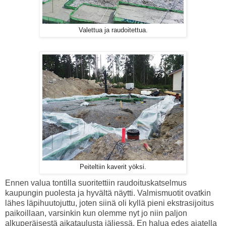
Valettua ja raudoitettua.
Peiteltiin kaverit yöksi.
Ennen valua tontilla suoritettiin raudoituskatselmus
kaupungin puolesta ja hyvältä näytti. Valmismuotit ovatkin
lähes läpihuutojuttu, joten siinä oli kyllä pieni ekstrasijoitus
paikoillaan, varsinkin kun olemme nyt jo niin paljon
alkuperäisestä aikataulusta jäljessä. En halua edes ajatella