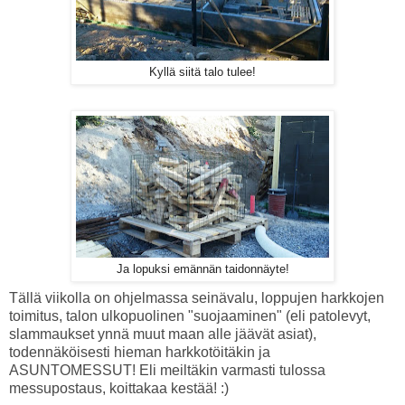
Kyllä siitä talo tulee!
Ja lopuksi emännän taidonnäyte!
Tällä viikolla on ohjelmassa seinävalu, loppujen harkkojen
toimitus, talon ulkopuolinen "suojaaminen" (eli patolevyt,
slammaukset ynnä muut maan alle jäävät asiat),
todennäköisesti hieman harkkotöitäkin ja
ASUNTOMESSUT! Eli meiltäkin varmasti tulossa
messupostaus, koittakaa kestää! :)