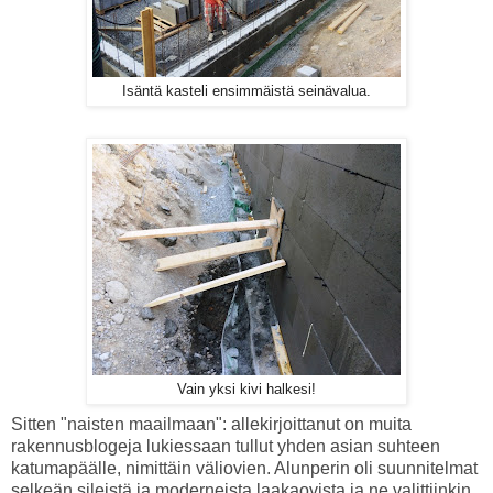
Isäntä kasteli ensimmäistä seinävalua.
Vain yksi kivi halkesi!
Sitten "naisten maailmaan": allekirjoittanut on muita
rakennusblogeja lukiessaan tullut yhden asian suhteen
katumapäälle, nimittäin väliovien. Alunperin oli suunnitelmat
selkeän sileistä ja moderneista laakaovista ja ne valittiinkin