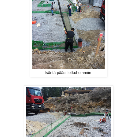
Isäntä pääsi letkuhommiin.