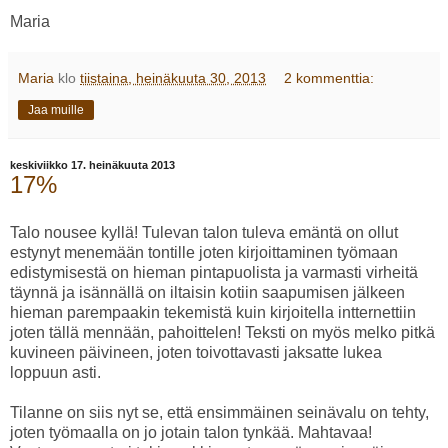
Maria
Maria
klo
tiistaina, heinäkuuta 30, 2013
2 kommenttia:
Jaa muille
keskiviikko 17. heinäkuuta 2013
17%
Talo nousee kyllä! Tulevan talon tuleva emäntä on ollut
estynyt menemään tontille joten kirjoittaminen työmaan
edistymisestä on hieman pintapuolista ja varmasti virheitä
täynnä ja isännällä on iltaisin kotiin saapumisen jälkeen
hieman parempaakin tekemistä kuin kirjoitella intternettiin
joten tällä mennään, pahoittelen! Teksti on myös melko pitkä
kuvineen päivineen, joten toivottavasti jaksatte lukea
loppuun asti.
Tilanne on siis nyt se, että ensimmäinen seinävalu on tehty,
joten työmaalla on jo jotain talon tynkää. Mahtavaa!