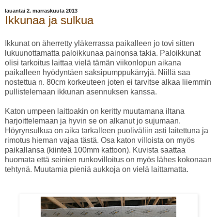
lauantai 2. marraskuuta 2013
Ikkunaa ja sulkua
Ikkunat on äherretty yläkerrassa paikalleen jo tovi sitten
lukuunottamatta paloikkunaa painonsa takia. Paloikkunat
olisi tarkoitus laittaa vielä tämän viikonlopun aikana
paikalleen hyödyntäen saksipumppukärryjä. Niillä saa
nostettua n. 80cm korkeuteen joten ei tarvitse alkaa liiemmin
pullistelemaan ikkunan asennuksen kanssa.
Katon umpeen laittoakin on keritty muutamana iltana
harjoittelemaan ja hyvin se on alkanut jo sujumaan.
Höyrynsulkua on aika tarkalleen puoliväliin asti laitettuna ja
rimotus hieman vajaa tästä. Osa katon villoista on myös
paikallansa (kiinteä 100mm kattoon). Kuvista saattaa
huomata että seinien runkovilloitus on myös lähes kokonaan
tehtynä. Muutamia pieniä aukkoja on vielä laittamatta.