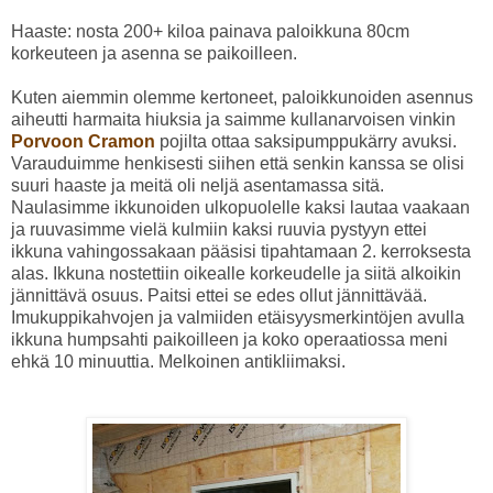
Haaste: nosta 200+ kiloa painava paloikkuna 80cm
korkeuteen ja asenna se paikoilleen.
Kuten aiemmin olemme kertoneet, paloikkunoiden asennus
aiheutti harmaita hiuksia ja saimme kullanarvoisen vinkin
Porvoon Cramon
pojilta ottaa saksipumppukärry avuksi.
Varauduimme henkisesti siihen että senkin kanssa se olisi
suuri haaste ja meitä oli neljä asentamassa sitä.
Naulasimme ikkunoiden ulkopuolelle kaksi lautaa vaakaan
ja ruuvasimme vielä kulmiin kaksi ruuvia pystyyn ettei
ikkuna vahingossakaan pääsisi tipahtamaan 2. kerroksesta
alas. Ikkuna nostettiin oikealle korkeudelle ja siitä alkoikin
jännittävä osuus. Paitsi ettei se edes ollut jännittävää.
Imukuppikahvojen ja valmiiden etäisyysmerkintöjen avulla
ikkuna humpsahti paikoilleen ja koko operaatiossa meni
ehkä 10 minuuttia. Melkoinen antikliimaksi.