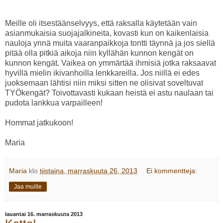
Meille oli itsestäänselvyys, että raksalla käytetään vain
asianmukaisia suojajalkineita, kovasti kun on kaikenlaisia
nauloja ynnä muita vaaranpaikkoja tontti täynnä ja jos siellä
pitää olla pitkiä aikoja niin kyllähän kunnon kengät on
kunnon kengät. Vaikea on ymmärtää ihmisiä jotka raksaavat
hyvillä mielin ikivanhoilla lenkkareilla. Jos niillä ei edes
juoksemaan lähtisi niin miksi sitten ne olisivat soveltuvat
TYÖkengät? Toivottavasti kukaan heistä ei astu naulaan tai
pudota lankkua varpailleen!
Hommat jatkukoon!
Maria
Maria
klo
tiistaina, marraskuuta 26, 2013
Ei kommentteja:
Jaa muille
lauantai 16. marraskuuta 2013