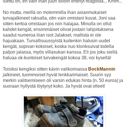
luettu on, en vain ihan juuri silloin ehtinyt reagoida... Krhm...
No mutta, meillä on molemmilla ihan asianmukaiset
turvajalkineet raksalla, otin vain omistani kuvat. Joni saa
sitten kertoa omistaan jos niin halajaa. Minulla on ollut
kahdet kengät, ensimmäiset olivat jostain lahjoituksena
saadut numeroa liian isot Jalakset, mallista ei ole
hajuakaan. Turvallisuussyistä kuitenkin halusin uudet
kengät, sopivan kokoiset, koska nuo klonksuivat todella
paljon jalassa, myös villasukan kanssa. Eli jos joku siellä
haluaa ok-kuntoiset turvakengät kokoa 38, voi kysellä!
Toisiksi kengiksi sitten kävin valikoimassa
BockMannin
jalkineet, tuommoiset hyvät lenkkarimaiset. Suurin syy
merkin valitsemiseen oli varsin edukas hinta (n. 50 euroa) ja
suoraan hyllystä löytynyt koko. Ja hyvät ovat olleet!