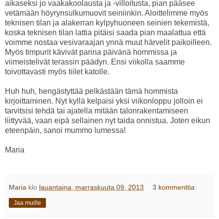
aikaseksi jo vaakakoolausta ja -villoitusta, pian pääsee
vetämään höyrynsulkumuovit seiniinkin. Aloittelimme myös
teknisen tilan ja alakerran kylpyhuoneen seinien tekemistä,
koska teknisen tilan lattia pitäisi saada pian maalattua että
voimme nostaa vesivaraajan ynnä muut härvelit paikoilleen.
Myös timpurit kävivät parina päivänä hommissa ja
viimeistelivät terassin päädyn. Ensi viikolla saamme
toivottavasti myös tiilet katolle.
Huh huh, hengästyttää pelkästään tämä hommista
kirjoittaminen. Nyt kyllä kelpaisi yksi viikonloppu jolloin ei
tarvitsisi tehdä tai ajatella mitään talonrakentamiseen
liittyvää, vaan eipä sellainen nyt taida onnistua. Joten eikun
eteenpäin, sanoi mummo lumessa!
Maria
Maria
klo
lauantaina, marraskuuta 09, 2013
3 kommenttia:
Jaa muille