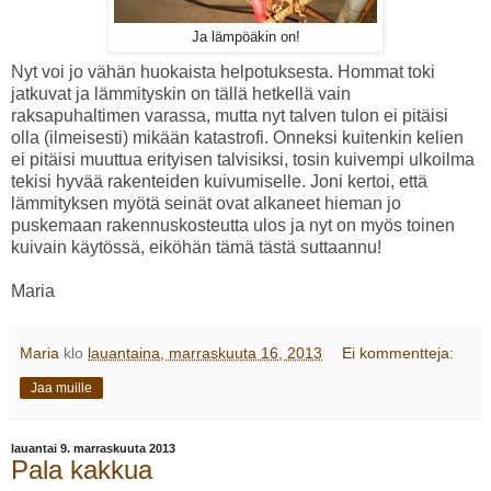
Ja lämpöäkin on!
Nyt voi jo vähän huokaista helpotuksesta. Hommat toki
jatkuvat ja lämmityskin on tällä hetkellä vain
raksapuhaltimen varassa, mutta nyt talven tulon ei pitäisi
olla (ilmeisesti) mikään katastrofi. Onneksi kuitenkin kelien
ei pitäisi muuttua erityisen talvisiksi, tosin kuivempi ulkoilma
tekisi hyvää rakenteiden kuivumiselle. Joni kertoi, että
lämmityksen myötä seinät ovat alkaneet hieman jo
puskemaan rakennuskosteutta ulos ja nyt on myös toinen
kuivain käytössä, eiköhän tämä tästä suttaannu!
Maria
Maria
klo
lauantaina, marraskuuta 16, 2013
Ei kommentteja:
Jaa muille
lauantai 9. marraskuuta 2013
Pala kakkua