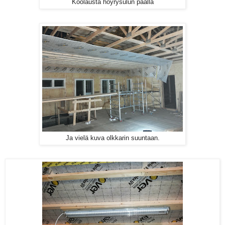
Koolausta höyrysulun päällä
Ja vielä kuva olkkarin suuntaan.