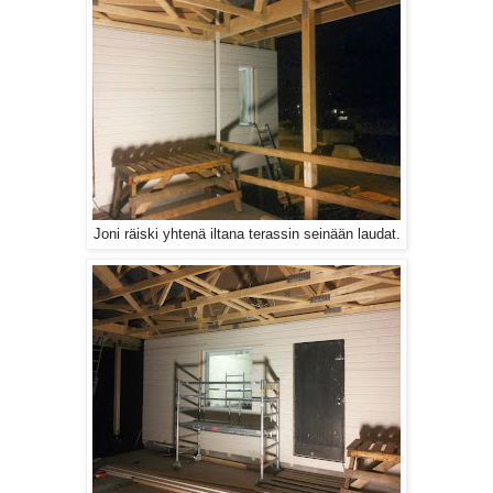
Joni räiski yhtenä iltana terassin seinään laudat.