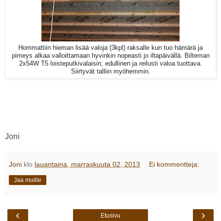
Hommattiin hieman lisää valoja (3kpl) raksalle kun tuo hämärä ja
pimeys alkaa valloittamaan hyvinkin nopeasti jo iltapäivällä. Bilteman
2x54W T5 loisteputkivalaisin; edullinen ja reilusti valoa tuottava.
Siirtyvät talliin myöhemmin.
Joni
Joni
klo
lauantaina, marraskuuta 02, 2013
Ei kommentteja:
Jaa muille
‹
›
Etusivu