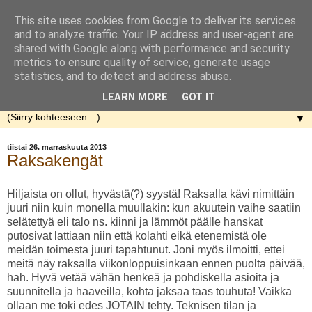
This site uses cookies from Google to deliver its services
Rakennellen
and to analyze traffic. Your IP address and user-agent are
shared with Google along with performance and security
metrics to ensure quality of service, generate usage
Nuorenparin taival talon rakentamisen parissa. Aloitusaika
statistics, and to detect and address abuse.
kevät 2013.
LEARN MORE
GOT IT
▼
tiistai 26. marraskuuta 2013
Raksakengät
Hiljaista on ollut, hyvästä(?) syystä! Raksalla kävi nimittäin
juuri niin kuin monella muullakin: kun akuutein vaihe saatiin
selätettyä eli talo ns. kiinni ja lämmöt päälle hanskat
putosivat lattiaan niin että kolahti eikä etenemistä ole
meidän toimesta juuri tapahtunut. Joni myös ilmoitti, ettei
meitä näy raksalla viikonloppuisinkaan ennen puolta päivää,
hah. Hyvä vetää vähän henkeä ja pohdiskella asioita ja
suunnitella ja haaveilla, kohta jaksaa taas touhuta! Vaikka
ollaan me toki edes JOTAIN tehty. Teknisen tilan ja