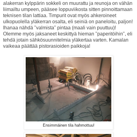
alakerran kylppärin sokkeli on muurattu ja reunoja on vähän
liimailtu umpeen, pääsee loppuviikosta sitten pinnoittamaan
teknisen tilan lattiaa. Timpurit ovat myös ahkeroineet
ulkopuolella yläkerran osalta, eli seiniä on paneloitu, paljon!
Ihanaa nähdä "valmista" pintaa (maali vain puuttuu)!
Olemme myös jaksaneet keskittyä hieman "paperitöihin", eli
tehdä jotain sähkösuunnitelmia yläkertaa varten. Kamalan
vaikeaa päättää pistorasioiden paikkoja!
Ensimmäinen tila hahmottuu!