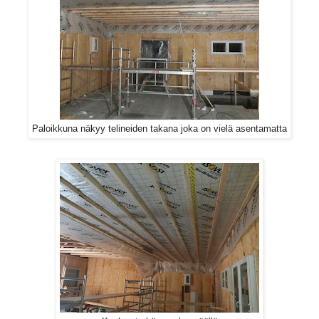
Paloikkuna näkyy telineiden takana joka on vielä asentamatta