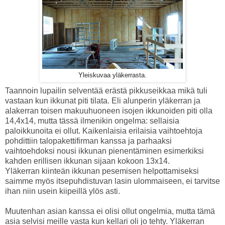
Yleiskuvaa yläkerrasta.
Taannoin lupailin selventää erästä pikkuseikkaa mikä tuli
vastaan kun ikkunat piti tilata. Eli alunperin yläkerran ja
alakerran toisen makuuhuoneen isojen ikkunoiden piti olla
14,4x14, mutta tässä ilmenikin ongelma: sellaisia
paloikkunoita ei ollut. Kaikenlaisia erilaisia vaihtoehtoja
pohdittiin talopakettifirman kanssa ja parhaaksi
vaihtoehdoksi nousi ikkunan pienentäminen esimerkiksi
kahden erillisen ikkunan sijaan kokoon 13x14.
Yläkerran kiinteän ikkunan pesemisen helpottamiseksi
saimme myös itsepuhdistuvan lasin ulommaiseen, ei tarvitse
ihan niin usein kiipeillä ylös asti.
Muutenhan asian kanssa ei olisi ollut ongelmia, mutta tämä
asia selvisi meille vasta kun kellari oli jo tehty. Yläkerran