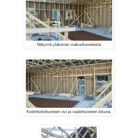
Näkymä yläkerran makuuhuoneesta
Kodinhoitohuoneen ovi ja vaatehuoneen ikkuna.