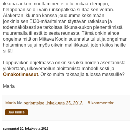
ikkuna-aukon muuttaminen ei ollut mikään temppu,
helppohan se oli vain runkopalkkia siirtää sen verran.
Alakerran ikkunan kanssa joudumme keksimään
jonkinlaisen EI30-määritelmän täyttävän ratkaisun ja
todennäköisesti se tarkoittaa ikkuna-aukon pienentämistä
muuramalla tiilestä toisesta reunasta. Tämä onkin ainoa
ongelma mitä on Mittava Kodin suunnalta tullut ja ongelman
hoitaminen sujui myös oikein mallikkaasti joten kiitos heille
siitä!
Loppuviikon ohjelmassa onkin siis ikkunoiden asentamista
yläkertaan, ulkoverhoilun aloittamista mahdollisesti ja
Omakotimessut
. Onko muita raksaajia tulossa messuille?
Maria
Maria
klo
perjantaina, lokakuuta 25, 2013
8 kommenttia:
Jaa muille
sunnuntai 20. lokakuuta 2013