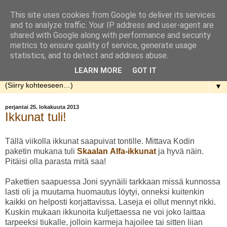
This site uses cookies from Google to deliver its services
Rakennellen
and to analyze traffic. Your IP address and user-agent are
shared with Google along with performance and security
metrics to ensure quality of service, generate usage
Nuorenparin taival talon rakentamisen parissa. Aloitusaika
statistics, and to detect and address abuse.
kevät 2013.
LEARN MORE
GOT IT
▼
perjantai 25. lokakuuta 2013
Ikkunat tuli!
Tällä viikolla ikkunat saapuivat tontille. Mittava Kodin
paketin mukana tuli
Skaalan Alfa-ikkunat
ja hyvä näin.
Pitäisi olla parasta mitä saa!
Pakettien saapuessa Joni syynäili tarkkaan missä kunnossa
lasti oli ja muutama huomautus löytyi, onneksi kuitenkin
kaikki on helposti korjattavissa. Laseja ei ollut mennyt rikki.
Kuskin mukaan ikkunoita kuljettaessa ne voi joko laittaa
tarpeeksi tiukalle, jolloin karmeja hajoilee tai sitten liian