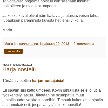
Toivottavasti ongelma poistuu kun saadaan ikkunat
paikoilleen ja oviaukot umpeen.
Ja koska kuvat olivat näin kattavia ja utuisia, voisin tehdä
lupauksen paremmista kuvista heti ensi viikolla.
Maria
Maria
klo
sunnuntaina, lokakuuta 20, 2013
2 kommenttia:
Jaa muille
tiistai 8. lokakuuta 2013
Harja nosteltu
Tänään vietettiin
harjannostajaisia
!
Eli saatiin siis katto umpeen. Kovin juhlallista se ei ollut ja
työskentely jatkuu. Jätetään ne skumpat ja muut
juhlallisuudet vaikka tupareihin. Timpurit kuitenkin lahjottiin
asianmukaisesti, jospa vältyttäisiin kepposilta!