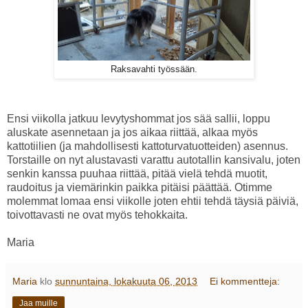
Raksavahti työssään.
Ensi viikolla jatkuu levytyshommat jos sää sallii, loppu
aluskate asennetaan ja jos aikaa riittää, alkaa myös
kattotiilien (ja mahdollisesti kattoturvatuotteiden) asennus.
Torstaille on nyt alustavasti varattu autotallin kansivalu, joten
senkin kanssa puuhaa riittää, pitää vielä tehdä muotit,
raudoitus ja viemärinkin paikka pitäisi päättää. Otimme
molemmat lomaa ensi viikolle joten ehtii tehdä täysiä päiviä,
toivottavasti ne ovat myös tehokkaita.
Maria
Maria
klo
sunnuntaina, lokakuuta 06, 2013
Ei kommentteja:
Jaa muille