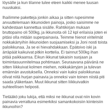
löysälle ja kun tilanne tulee eteen kaikki menee tuusan
nuuskaksi.
Ihailimme paketteja jonkin aikaa ja sitten rupesimme
arvuuttelemaan ikkunoiden painoja, josko saisimme ne
kahdestaan kannettua sisälle. Rahtikirjan mukaan
bruttopaino oli 500kg, ja ikkunoita oli 12 kpl erilaisia joten ei
pitäsi olla mitään superpainavia. Teimme hienot viritelmät
nokkakärryihin ikkunoiden suojaamiseksi ja Joni nosti toista
paloikkunaa. Ja se ei hievahdakkaan. Epätoivo iski ja
ärräpäät kaikuivat pitkin korttelia. Ei tainnut 500kg ihan
pitää paikkaansa. Eikun ikkunat takaisin suojaan ja
toimintasuunnitelmaa pohtimaan. Seuraavana päivänä ne
sitten liikkuivat kolmen miehen, nokkakärryjen ja tulevan
emännän avustuksella. Onneksi vain kaksi paloikkunaa
olivat niitä hurjan painavia ja onneksi vain toinen niistä piti
saada yläkertaan. Muut ikkunat sitten liikkuivatkin
suhteellisen helposti.
Tietääkö joku lukija, että miksi ne ikkunat ovat niin kovin
painavia verrattuna esimerkiksi samankokoisiin kiinteisiin
ikkunoihin?