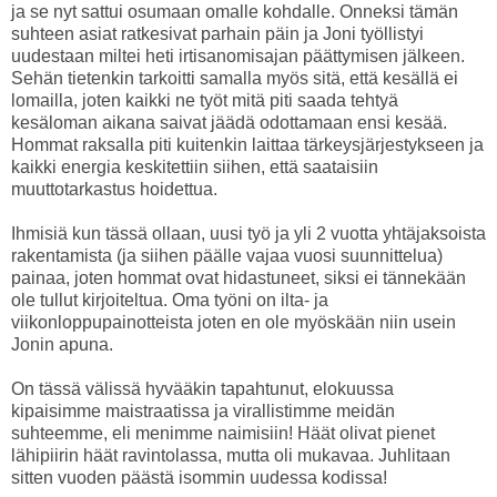
ja se nyt sattui osumaan omalle kohdalle. Onneksi tämän
suhteen asiat ratkesivat parhain päin ja Joni työllistyi
uudestaan miltei heti irtisanomisajan päättymisen jälkeen.
Sehän tietenkin tarkoitti samalla myös sitä, että kesällä ei
lomailla, joten kaikki ne työt mitä piti saada tehtyä
kesäloman aikana saivat jäädä odottamaan ensi kesää.
Hommat raksalla piti kuitenkin laittaa tärkeysjärjestykseen ja
kaikki energia keskitettiin siihen, että saataisiin
muuttotarkastus hoidettua.
Ihmisiä kun tässä ollaan, uusi työ ja yli 2 vuotta yhtäjaksoista
rakentamista (ja siihen päälle vajaa vuosi suunnittelua)
painaa, joten hommat ovat hidastuneet, siksi ei tännekään
ole tullut kirjoiteltua. Oma työni on ilta- ja
viikonloppupainotteista joten en ole myöskään niin usein
Jonin apuna.
On tässä välissä hyvääkin tapahtunut, elokuussa
kipaisimme maistraatissa ja virallistimme meidän
suhteemme, eli menimme naimisiin! Häät olivat pienet
lähipiirin häät ravintolassa, mutta oli mukavaa. Juhlitaan
sitten vuoden päästä isommin uudessa kodissa!