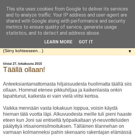
This site uses cookies from Google to deliver its services
Rakennellen
and to analyze traffic. Your IP address and user-agent are
shared with Google along with performance and security
metrics to ensure quality of service, generate usage
Nuorenparin taival talon rakentamisen parissa. Aloitusaika
statistics, and to detect and address abuse.
kevät 2013.
LEARN MORE
GOT IT
▼
tiistai 27. lokakuuta 2015
Täällä ollaan!
Anteeksiantamattomasta hiljaisuudesta huolimatta täällä siis
ollaan. Hommat etenee pikkuhiljaa ja kaikenlaista onkin
tapahtunut, kaikesta ei vain vielä viitsi kertoa.
Vaikka mennään vasta lokakuun loppua, voisin käydä
hieman tätä vuotta läpi. Alkuvuodesta meille tuli pieni haaste
eteen kun Joni sai entiseltä työpaikaltaan yt-neuvotteluiden
päätyttyä irtisanomisilmoituksen. Tälläinen tilannehan on
varmaan kolmanneksi pahin skenaario rakentajan elämässä