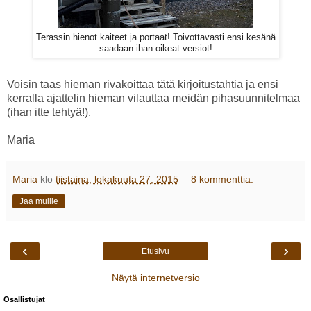
Terassin hienot kaiteet ja portaat! Toivottavasti ensi kesänä
saadaan ihan oikeat versiot!
Voisin taas hieman rivakoittaa tätä kirjoitustahtia ja ensi
kerralla ajattelin hieman vilauttaa meidän pihasuunnitelmaa
(ihan itte tehtyä!).
Maria
Maria
klo
tiistaina, lokakuuta 27, 2015
8 kommenttia:
Jaa muille
‹
›
Etusivu
Näytä internetversio
Osallistujat