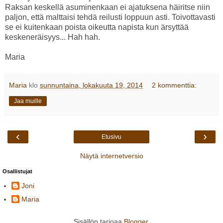
Raksan keskellä asuminenkaan ei ajatuksena häiritse niin
paljon, että malttaisi tehdä reilusti loppuun asti. Toivottavasti
se ei kuitenkaan poista oikeutta napista kun ärsyttää
keskeneräisyys... Hah hah.
Maria
Maria
klo
sunnuntaina, lokakuuta 19, 2014
2 kommenttia:
Jaa muille
‹
›
Etusivu
Näytä internetversio
Osallistujat
Joni
Maria
Sisällön tarjoaa
Blogger
.