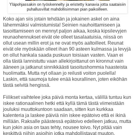
Yläpohjassakin on työskennelty ja eristetty kanavia jotta saataisiin
puhallusvillat mahdollisimman pian paikoilleen.
Koko ajan siis jotain tehdään ja jokainen askel on aina
lähemmäksi valmistumista! Seinien nauhoittamiseen ja
tasoittamiseen on mennyt paljon aikaa, koska kipsilevyjen
reunaohennukset eivät ole olleet tasalaatuisia, niissä on
ollut usean millin erot ja ne ovat myös aaltoilleet. Reunat
eivät ole myöskään olleet ihan 90 asteen kulmassa ja levyjä
on ollut hankala saada puskuun toisiaan vasten. Vaan ei
olla tästä lannistuttu vaan allekirjoittanut on kironnut vain
ääneen ja jatkanut sinnikkäästi tasoitushommia haasteista
huolimatta. Mutta nyt ollaan jo reilusti voiton puolella!
Laskin, että saumoja tulee enää kourallinen, joten eiköhän
tästä selvitä hengissä.
Fiilikset vaihtelee joka päivä monta kertaa, välillä tuntuu kun
iskee rationaalinen hetki että kyllä tämä tästä viimeistään
jouluksi muuttokuntoon saadaan, sitten kun kurkkaa
kalenteria ja laskee päiviä niin iskee epätoivo että ei ikinä
millään. Raksalle päästessä epätoivo edelleen jatkuu, mutta
kun jokin asia on taas tehty, nousee toivo. Nyt pitää vain
keskittyä niihin asioihin jotka mahdollistavat muuton.