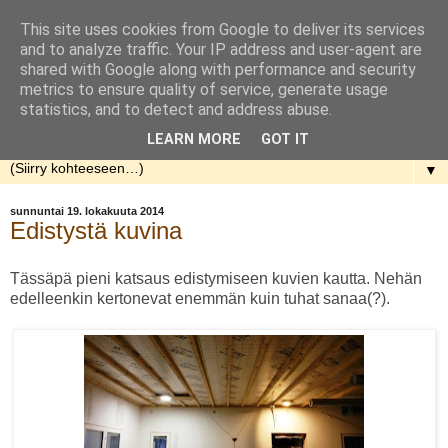
This site uses cookies from Google to deliver its services
Rakennellen
and to analyze traffic. Your IP address and user-agent are
shared with Google along with performance and security
metrics to ensure quality of service, generate usage
Nuorenparin taival talon rakentamisen parissa. Aloitusaika
statistics, and to detect and address abuse.
kevät 2013.
LEARN MORE
GOT IT
▼
sunnuntai 19. lokakuuta 2014
Edistystä kuvina
Tässäpä pieni katsaus edistymiseen kuvien kautta. Nehän
edelleenkin kertonevat enemmän kuin tuhat sanaa(?).