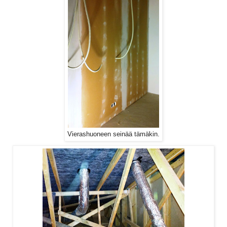
Vierashuoneen seinää tämäkin.