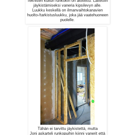
Teknisen kuilun runkokin on aloitettu. Laitettiin
jäykistämiseksi vaneria kipsilevyn alle.
Luukku keskellä on ilmanvaihtokanavien
huolto-/tarkistusluukku, joka jää vaatehuoneen
puolelle.
Tähän ei tarvittu jäykistettä, mutta
Joni askarteli runkopuihin kiinni vanerit että