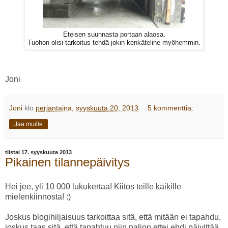
Eteisen suunnasta portaan alaosa.
Tuohon olisi tarkoitus tehdä jokin kenkäteline myöhemmin.
Joni
Joni
klo
perjantaina, syyskuuta 20, 2013
5 kommenttia:
Jaa muille
tiistai 17. syyskuuta 2013
Pikainen tilannepäivitys
Hei jee, yli 10 000 lukukertaa! Kiitos teille kaikille
mielenkiinnosta! :)
Joskus blogihiljaisuus tarkoittaa sitä, että mitään ei tapahdu,
joskus taas sitä, että tapahtuu niin paljon ettei ehdi päivittää.