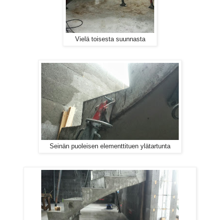
Vielä toisesta suunnasta
Seinän puoleisen elementtituen ylätartunta