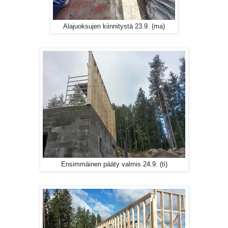
Alajuoksujen kiinnitystä 23.9. (ma)
Ensimmäinen pääty valmis 24.9. (ti)