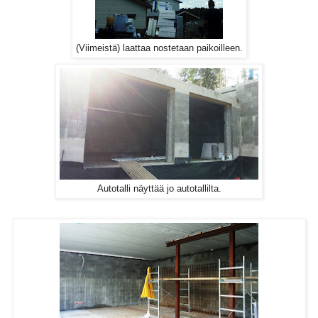
(Viimeistä) laattaa nostetaan paikoilleen.
Autotalli näyttää jo autotallilta.