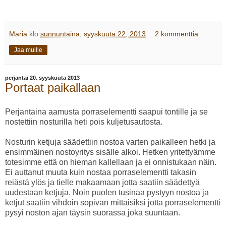
Maria
klo
sunnuntaina, syyskuuta 22, 2013
2 kommenttia:
Jaa muille
perjantai 20. syyskuuta 2013
Portaat paikallaan
Perjantaina aamusta porraselementti saapui tontille ja se
nostettiin nosturilla heti pois kuljetusautosta.
Nosturin ketjuja säädettiin nostoa varten paikalleen hetki ja
ensimmäinen nostoyritys sisälle alkoi. Hetken yritettyämme
totesimme että on hieman kallellaan ja ei onnistukaan näin.
Ei auttanut muuta kuin nostaa porraselementti takasin
reiästä ylös ja tielle makaamaan jotta saatiin säädettyä
uudestaan ketjuja. Noin puolen tusinaa pystyyn nostoa ja
ketjut saatiin vihdoin sopivan mittaisiksi jotta porraselementti
pysyi noston ajan täysin suorassa joka suuntaan.