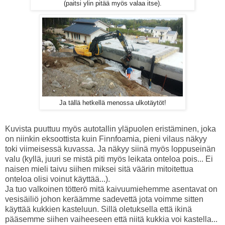
(paitsi ylin pitää myös valaa itse).
Ja tällä hetkellä menossa ulkotäytöt!
Kuvista puuttuu myös autotallin yläpuolen eristäminen, joka
on niinkin eksoottista kuin Finnfoamia, pieni vilaus näkyy
toki viimeisessä kuvassa. Ja näkyy siinä myös loppuseinän
valu (kyllä, juuri se mistä piti myös leikata onteloa pois... Ei
naisen mieli taivu siihen miksei sitä väärin mitoitettua
onteloa olisi voinut käyttää...).
Ja tuo valkoinen tötterö mitä kaivuumiehemme asentavat on
vesisäiliö johon keräämme sadevettä jota voimme sitten
käyttää kukkien kasteluun. Sillä oletuksella että ikinä
pääsemme siihen vaiheeseen että niitä kukkia voi kastella...