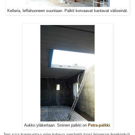
Kellaria, leffahuoneen suuntaan. Palkit korvaavat kantavat väliseinät.
Aukko yläkertaan. Sininen palkki on
Petra-palkki
.
Jos saa tunnustaa niin tuleva emäntä taisi hieman herkistyä