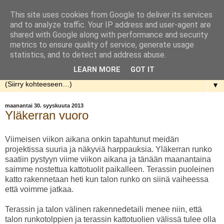
This site uses cookies from Google to deliver its services
Rakennellen
and to analyze traffic. Your IP address and user-agent are
shared with Google along with performance and security
metrics to ensure quality of service, generate usage
Nuorenparin taival talon rakentamisen parissa. Aloitusaika
statistics, and to detect and address abuse.
kevät 2013.
LEARN MORE
GOT IT
▼
maanantai 30. syyskuuta 2013
Yläkerran vuoro
Viimeisen viikon aikana onkin tapahtunut meidän
projektissa suuria ja näkyviä harppauksia. Yläkerran runko
saatiin pystyyn viime viikon aikana ja tänään maanantaina
saimme nostettua kattotuolit paikalleen. Terassin puoleinen
katto rakennetaan heti kun talon runko on siinä vaiheessa
että voimme jatkaa.
Terassin ja talon välinen rakennedetaili menee niin, että
talon runkotolppien ja terassin kattotuolien välissä tulee olla