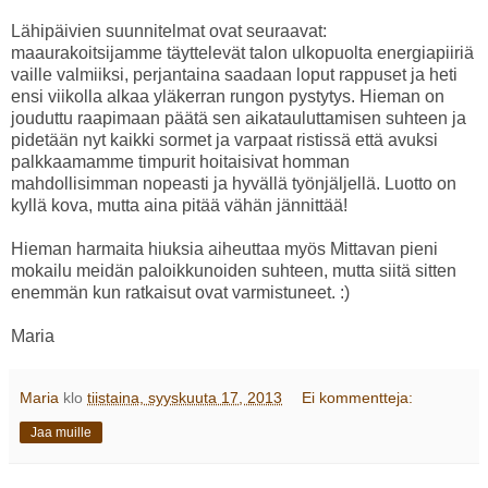
Lähipäivien suunnitelmat ovat seuraavat:
maaurakoitsijamme täyttelevät talon ulkopuolta energiapiiriä
vaille valmiiksi, perjantaina saadaan loput rappuset ja heti
ensi viikolla alkaa yläkerran rungon pystytys. Hieman on
jouduttu raapimaan päätä sen aikatauluttamisen suhteen ja
pidetään nyt kaikki sormet ja varpaat ristissä että avuksi
palkkaamamme timpurit hoitaisivat homman
mahdollisimman nopeasti ja hyvällä työnjäljellä. Luotto on
kyllä kova, mutta aina pitää vähän jännittää!
Hieman harmaita hiuksia aiheuttaa myös Mittavan pieni
mokailu meidän paloikkunoiden suhteen, mutta siitä sitten
enemmän kun ratkaisut ovat varmistuneet. :)
Maria
Maria
klo
tiistaina, syyskuuta 17, 2013
Ei kommentteja:
Jaa muille