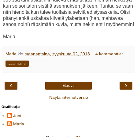
kun seisoi talon sisällä asennuksen jälkeen. Tuntuu se vaan
niin hienolta kun tulee tuollaisia selviä edistysaskelia. Olisi
pitänyt ehkä uskaltaa kiivetä yläkertaan (hah, mahtavaa
sanoa noin!) räpsimään kuvia, mutta nekin ehtii myöhemmin!
Maria
Maria
klo
maanantaina, syyskuuta 02, 2013
4 kommenttia:
Jaa muille
‹
›
Etusivu
Näytä internetversio
Osallistujat
Joni
Maria