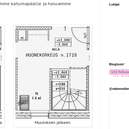
lemme katumapäälle ja haluamme
Lukijat
Bloglovin'
@rakennelle
a.
Muutoksen jälkeen.