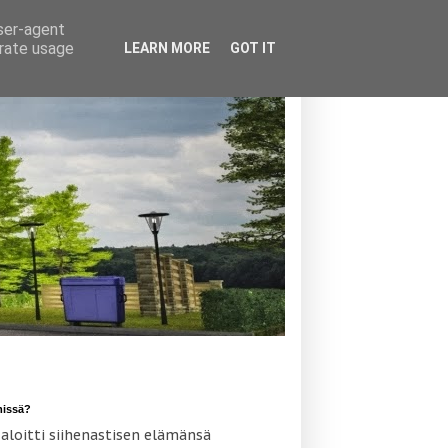
user-agent
erate usage
LEARN MORE
GOT IT
missä?
 aloitti siihenastisen elämänsä