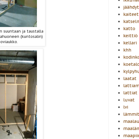
jäähdyt
kaiteet
katsel
katto
n suuntaan ja taustalla
keittiö
ffahuoneen (kuntosalin)
oviaukko.
kellari
khh
kodink
koetal
kylpyh
laatat
lattiam
lattiat
luvat
lvi
lämmit
maalau
maalä
maapiir