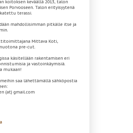
 koitoksen keväällä 2013, talon
sen Porvooseen. Talon erityisyytenä
katettu terassi.
dään mahdollisimman pitkälle itse ja
min.
titoimittajana Mittava Koti,
muotona pre-cut.
gissa käsitellään rakentamisen eri
onnistumisia ja vastoinkäymisiä.
oa mukaan!
meihin saa lähettämällä sähköpostia
een:
en (at) gmail.com
a