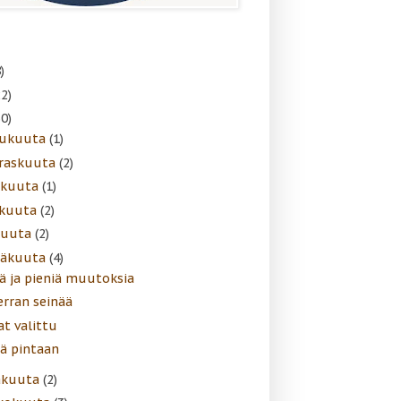
)
22)
30)
lukuuta
(1)
raskuuta
(2)
akuuta
(1)
skuuta
(2)
kuuta
(2)
näkuuta
(4)
iä ja pieniä muutoksia
erran seinää
at valittu
jä pintaan
äkuuta
(2)