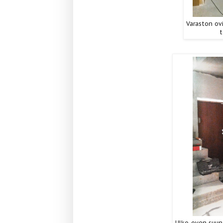
Varaston ovi
t
Ulko-oven suunt