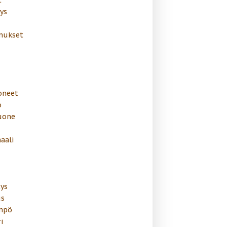
ys
mukset
oneet
o
uone
aali
ys
s
mpö
i