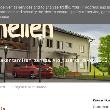
eliver its services and to analyze traffic. Your IP address and 
ormance and security metrics to ensure quality of service, gen
abuse.
ellen
rakentamisen parissa. Aloitusaika kevät 2013.
nen
Projektissa mukana
Kuka, mitä, 
Nuoripari
sia