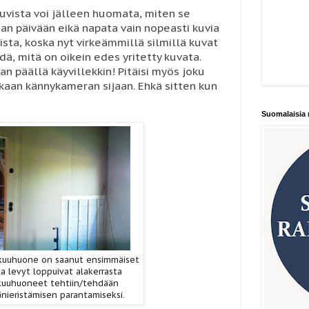
uvista voi jälleen huomata, miten se
an päivään eikä napata vain nopeasti kuvia
ista, koska nyt virkeämmillä silmillä kuvat
edä, mitä on oikein edes yritetty kuvata.
n päällä käyvillekkin! Pitäisi myös joku
kaan kännykameran sijaan. Ehkä sitten kun
Suomalaisia 
kuuhuone on saanut ensimmäiset
a levyt loppuivat alakerrasta
kuuhuoneet tehtiin/tehdään
änieristämisen parantamiseksi.