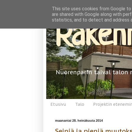
This site uses cookies from Google to d
are shared with Google along with perf
statistics, and to detect and address 
Rakenn
Nuorenparin taival talon 
Etusivu
Talo
Projektin etenemi
maanantai 28. heinäkuuta 2014
Seiniä ja pieniä muutok