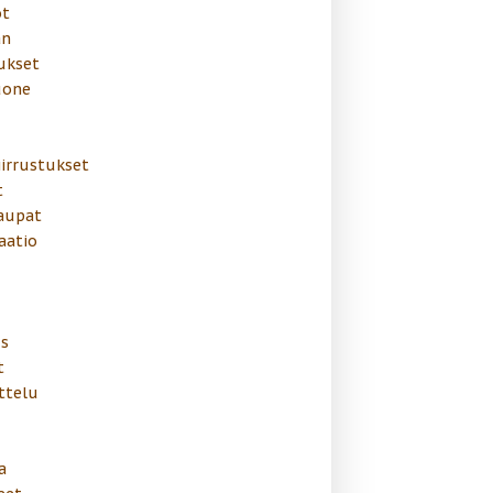
t
än
ukset
uone
irrustukset
t
aupat
aatio
us
t
ttelu
a