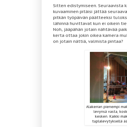
Sitten edistymiseen. Seuraavista k
kuvaaminen pitäisi jättää seuraava
pitkän työpäivän päätteeksi tuloks
lähinnä huvittavat kun ei oikein ti
Noh, jääpähän jotain nähtävää paika
kerta ottaa jokin oikea kamera mu
on jotain nättiä, valmista pintaa?
Alakerran pienempi ma
levynsä vasta, kosk
kesken. Kaikki ma
tuplalevytyksellä ä