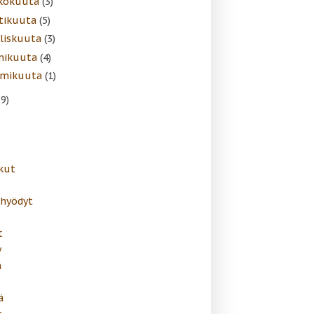
kokuuta
(3)
tikuuta
(5)
liskuuta
(3)
mikuuta
(4)
mikuuta
(1)
39)
kut
ahyödyt
t
y
n
ä
t