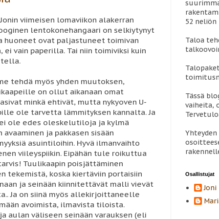
suurimman
rakentami
 Jonin viimeisen lomaviikon alakerran
52 neliön 
älooginen lentokonehangaari on selkiytynyt
a huoneet ovat paljastuneet toimivan
Taloa teh
talkoovoi
i vain paperilla. Tai niin toimiviksi kuin
tella.
Talopaket
toimitus
mme tehdä myös yhden muutoksen,
likaapeille on ollut aikanaan omat
Tässä blo
asivat minkä ehtivät, mutta nykyoven U-
vaiheita, 
pille ole tarvetta lämmityksen kannalta. Ja
Tervetul
ei ole edes oleskelutiloja ja kylmä
en avaaminen ja pakkasen sisään
Yhteyden 
osoittees
yyksiä asuintiloihin. Hyvä ilmanvaihto
rakennell
en viileyspiikin. Eipähän tule roikuttua
arvis! Tuulikaapin poisjättäminen
 tekemistä, koska kiertäviin portaisiin
Osallistujat
aan ja seinään kiinnitettävät malli vievät
Joni
a.. Ja on siinä myös allekirjoittaneelle
Mari
mään avoimista, ilmavista tiloista.
 aulan väliseen seinään varauksen (eli