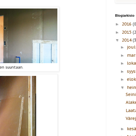
Blogiarkisto
2016
(8
►
2015
(
►
2014
(
▼
jou
►
mar
►
lok
►
en suuntaan.
syy
►
elo
►
hei
▼
Sein
Alak
Laat
Väre
kes
►