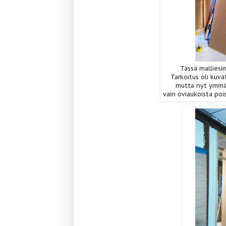
Tässä malliesi
Tarkoitus oli kuva
mutta nyt ymmär
vain oviaukoista pois