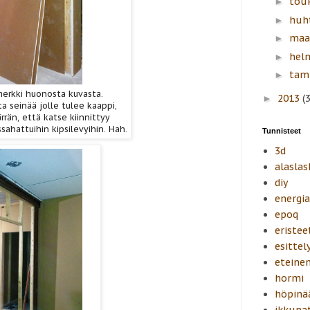
tou
►
huh
►
maa
►
hel
►
tam
►
merkki huonosta kuvasta.
2013
(
►
ta seinää jolle tulee kaappi,
rän, että katse kiinnittyy
sahattuihin kipsilevyihin. Hah.
Tunnisteet
3d
alaslas
diy
energi
epoq
eristee
esittel
eteine
hormi
höpinä
ikkuna