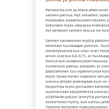
Pariskunta Joni ja Maria ahkeroivat
seinien parissa. Nyt sekainen, ep
mukavaksi sisääntulokerrokseksi j
kokoisiksi myös oikeassa elämässä, e
nyt pelkkien seinien avulla voi kuvi
Seinien kasaamisen myötä pääti
nimittäin tuulikaapin poiston. Tuu
merkityksensä kun ulko-ovet falsk
arvon ollessa 0,6-0,75, ei tuulikaa
meillä kun sisääntulokerroksessa 
tunnetusti painuu alaspäin, ei ov
päästäminen tuo epämieluisia kylm
myös tasaa melko nopeasti sen pien
ovessa yhtään pidempään kuin on t
helpottaa myös portaiden kaiteiden
suositellaan käsijohdetta ulkoreun
yllättävän paljon leveyttä portaist
esteettinen hyöty, kun sattuu pitä
Teimme kuitenkin makuuhuoneen ja