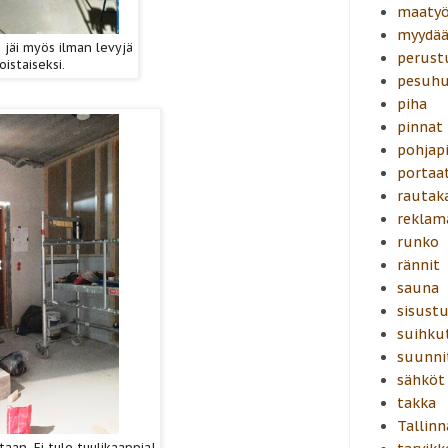
maatyö
myydä
 jäi myös ilman levyjä
perust
oistaiseksi.
pesuh
piha
pinnat
pohjapi
portaa
rautak
reklam
runko
rännit
sauna
sisust
suihku
suunni
sähköt
takka
Tallinn
aan. Ei tule tuulikaappia!