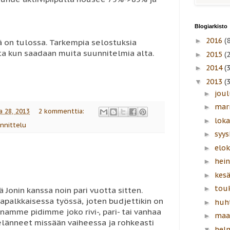
Blogiarkisto
2016
(8
►
 on tulossa. Tarkempia selostuksia
a kun saadaan muita suunnitelmia alta.
2015
(
►
2014
(
►
2013
(
▼
jou
►
mar
►
a 28, 2013
2 kommenttia:
lok
►
nnittelu
syy
►
elo
►
hei
►
kes
►
tou
►
Jonin kanssa noin pari vuotta sitten.
palkkaisessa työssä, joten budjettikin on
huh
►
namme pidimme joko rivi-, pari- tai vanhaa
maa
►
änneet missään vaiheessa ja rohkeasti
hel
▼