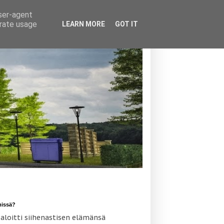
user-agent
erate usage
LEARN MORE
GOT IT
missä?
 aloitti siihenastisen elämänsä