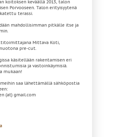
 koitoksen keväällä 2013, talon
sen Porvooseen. Talon erityisyytenä
katettu terassi.
dään mahdollisimman pitkälle itse ja
min.
titoimittajana Mittava Koti,
muotona pre-cut.
gissa käsitellään rakentamisen eri
onnistumisia ja vastoinkäymisiä.
oa mukaan!
meihin saa lähettämällä sähköpostia
een:
en (at) gmail.com
a