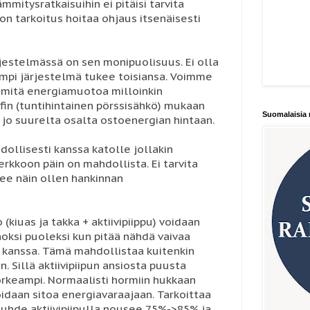
mitysratkaisuihin ei pitäisi tarvita
on tarkoitus hoitaa ohjaus itsenäisesti
rjestelmässä on sen monipuolisuus. Ei olla
ampi järjestelmä tukee toisiansa. Voimme
lä mitä energiamuotoa milloinkin
in (tuntihintainen pörssisähkö) mukaan
Suomalaisia 
 jo suurelta osalta ostoenergian hintaan.
ollisesti kanssa katolle jollakin
rkkoon päin on mahdollista. Ei tarvita
kee näin ollen hankinnan
(kiuas ja takka + aktiivipiippu) voidaan
oksi puoleksi kun pitää nähdä vaivaa
 kanssa. Tämä mahdollistaa kuitenkin
. Sillä aktiivipiipun ansiosta puusta
rkeampi. Normaalisti hormiin hukkaan
daan sitoa energiavaraajaan. Tarkoittaa
suhde aktiivipiipulla nousee 75%->85% ja