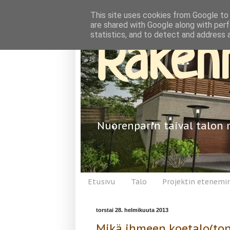
This site uses cookies from Google to d
are shared with Google along with perf
statistics, and to detect and address 
Rakenn
Nuorenparin taival talon 
Etusivu
Talo
Projektin etenemi
torstai 28. helmikuuta 2013
Mikä ihmeen koetalo(ton