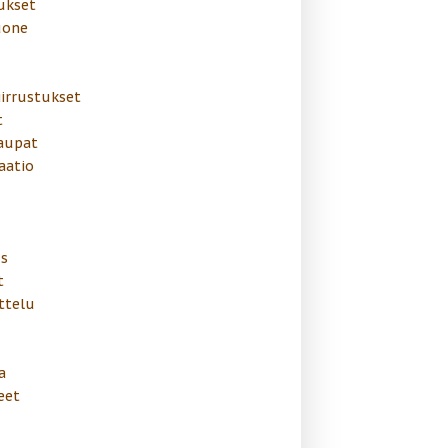
ukset
uone
irrustukset
t
aupat
aatio
us
t
ttelu
a
eet