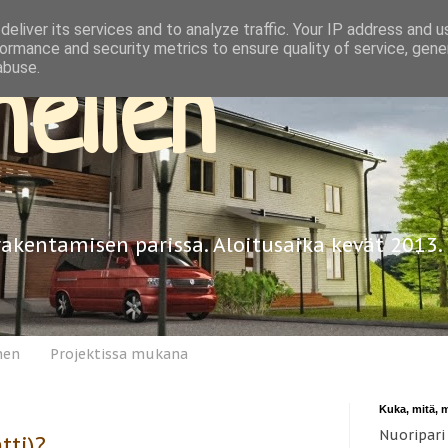
eliver its services and to analyze traffic. Your IP address and 
ormance and security metrics to ensure quality of service, gen
abuse.
ellen
rakentamisen parissa. Aloitusaika kevät 2013.
nen
Projektissa mukana
Kuka, mitä, 
Nuoripari
tti)?