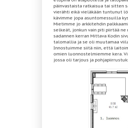
päinvastaista ratkaisua tai sitten s
vierähti eikä vieläkään tuntunut lö
kävimme jopa asuntomessuilla ky
Mietimme jo arkkitehdin palkkaam
selkeät, jonkun vain piti piirtää ne 
sadannen kerran Mittava Kodin sivu
talomallia ja se oli muutamaa viila
Innostuimme siitä niin, että lait
omien luonnostelmiemme kera. Vier
jossa oli tarjous ja pohjapiirrustuks