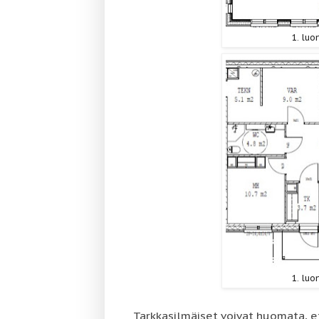
1. luo
1. luo
Tarkkasilmäiset voivat huomata, et