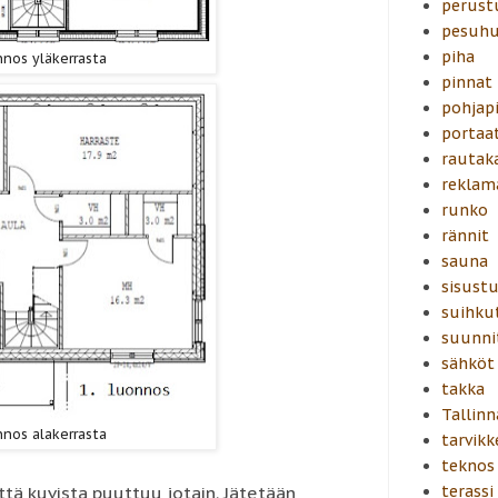
perust
pesuh
piha
nnos yläkerrasta
pinnat
pohjapi
portaa
rautak
reklam
runko
rännit
sauna
sisust
suihku
suunni
sähköt
takka
Tallinn
nnos alakerrasta
tarvikk
teknos
terassi
tä kuvista puuttuu jotain. Jätetään