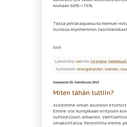
kiukaan 60%->76%.
Tässä pintaraapaisuna hieman mitä
tulossa myöhemmin talotekniikast
Joni
Lähettänyt
Joni
klo
torstaina, helmikuut
Tunnisteet:
energiahyödyt
,
koetalo
,
suu
maanantai 25. helmikuuta 2013
Miten tähän tultiin?
Aloitimme oman asunnon etsimistä 
Emme ole kumpikaan erityisen kova
suhteellisen alhainen. Vaihtoehtoi
omakotitaloa. Remonttia emme pel