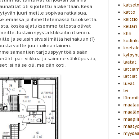
katsel
aunatilat oli sijoitettu alakertaan. Kesä
katto
ytyvän juuri meille sopivaa ratkaisua,
selemässä ja ihmettelemässä tuloksetta.
keittiö
ista, koska ajatuksemme talosta olivat
kellari
meille. Jostain syystä klikkailin itseni n.
khh
ille ja selasin sivusilmällä heinäkuun (?)
kodink
usta vaille juuri oikeanlainen.
koetal
oimme samantien tarjouspyyntöä sisään
kylpyh
ähti pari viikkoa ja saimme sähköpostia,
laatat
et: siinä se oli, meidän koti.
lattiam
lattiat
luvat
lvi
lämmit
maalau
maalä
maapiir
maatyö
myydä