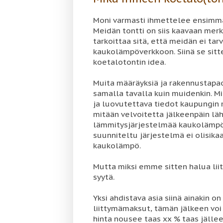
Moni varmasti ihmettelee ensimmäi
Meidän tontti on siis kaavaan mer
tarkoittaa sitä, että meidän ei tar
kaukolämpöverkkoon. Siinä se sitte
koetalotontin idea.
Muita määräyksiä ja rakennustapa
samalla tavalla kuin muidenkin. M
ja luovutettava tiedot kaupungin 
mitään velvoitetta jälkeenpäin l
lämmitysjärjestelmää kaukolämpö
suunniteltu järjestelmä ei olisik
kaukolämpö.
Mutta miksi emme sitten halua li
syytä.
Yksi ahdistava asia siinä ainakin on
liittymämaksut, tämän jälkeen voi v
hinta nousee taas xx % taas jällee