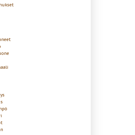
mukset
oneet
o
uone
aali
ys
s
mpö
i
t
än