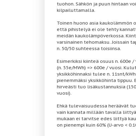
tuohon. Sähkön ja puun hintaan voi
kilpailuttamalla.
Toinen huono asia kaukolämmön os
että pihistelyä ei ole tehty kannat
meidän kaukolämpöverkossa. Kiint
varsinainen tehomaksu. Joissain ta
n. 50/50 suhteessa toisiinsa.
Esimerkiksi kiinteä osuus n. 600e
(n. 55e/MWh) => 600e / vuosi. Kulu
yksikköhinnaksi tulee n. 11snt/kW
pienemmäksi yksikköhinta tippuu. E
hirveästi tuo lisäkustannuksia (1
vuosi).
Ehkä tulevaisuudessa heräävät tuo
vain kannata millään tavalla liitt
mukaan ei tarvitse edes liittyä k
on pienempi kuin 60% (U-arvo < 0.1