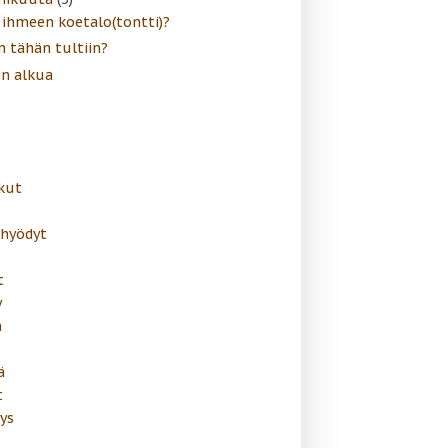
 ihmeen koetalo(tontti)?
n tähän tultiin?
n alkua
kut
ahyödyt
t
y
n
ä
t
ys