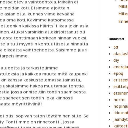
nossa olevia vaihtoehtoja. Mikään ei
Mikä
e meidän koti. Etsimme ajoittain
e asian olla, kunnes viime keväänä
Mite
saada oma koti. Kävimme katsomassa
Enne
leenkin kaikissa häiritsi liikaa jokin asia.
en. Aluksi varsinkin allekirjoittanut oli
esta tonttimaan korkean hinnan vuoksi,
Tunnisteet
eja tuli myyntiin kohtuullisella hinnalla
3d
ta oikealta vaihtoehdolta. Saisimme juuri
alaslas
 tarpeisiimme.
diy
energi
alueelta ja tarkastelimme
epoq
tuloksia ja kaikkea muuta mitä kaupunki
nkin kanssa keskustelemassa lainasta,
eristee
ta uskalsimme hakea muutamaa tonttia.
esittel
stia jossa onniteltiin tontin saamisesta.
eteine
saaneet sen tontin joka kiinnosti
hormi
emaata möyrittävänä!
höpinä
ikkuna
el olisi sopivan talon löytäminen sille. Se
jäähdyt
y. Tonttimme on rinnetontti, jossa
kaiteet
ttifirmat tuntuivat tarjoavan lähinnä