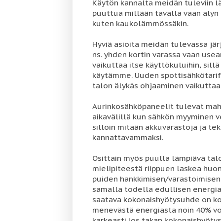
Käytön kannalta meidän tuleviin läm
puuttua millään tavalla vaan älyn 
kuten kaukolämmössäkin.
Hyviä asioita meidän tulevassa jä
ns. yhden kortin varassa vaan use
vaikuttaa itse käyttökuluihin, sil
käytämme. Uuden spottisähkötariff
talon älykäs ohjaaminen vaikuttaa
Aurinkosähköpaneelit tulevat mahd
aikavälillä kun sähkön myyminen ve
silloin mitään akkuvarastoja ja te
kannattavammaksi.
Osittain myös puulla lämpiävä talo 
mielipiteestä riippuen laskea huon
puiden hankkimisen/varastoimisen
samalla todella edullisen energian
saatava kokonaishyötysuhde on ko
menevästä energiasta noin 40% voi
karkeasti jos takan kokonaishyöty