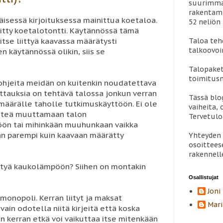
suurimman
rakentami
sessä kirjoituksessa mainittua koetaloa.
52 neliön 
kitty koetalotontti. Käytännössä tämä
vitse liittyä kaavassa määrätysti
Taloa teh
talkoovoi
n käytännössä olikin, siis se
Talopaket
toimitus
ohjeita meidän on kuitenkin noudatettava
ittauksia on tehtävä talossa jonkun verran
Tässä blo
määrälle taholle tutkimuskäyttöön. Ei ole
vaiheita, 
ähteä muuttamaan talon
Tervetul
ön tai mihinkään muuhunkaan vaikka
aan parempi kuin kaavaan määrätty
Yhteyden 
osoittees
rakennell
ittyä kaukolämpöön? Siihen on montakin
Osallistujat
Joni
 monopoli. Kerran liityt ja maksat
Mari
ain odotella niitä kirjeitä että koska
n kerran etkä voi vaikuttaa itse mitenkään