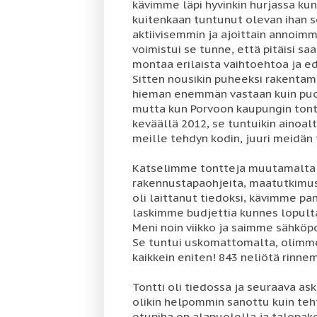
kävimme läpi hyvinkin hurjassa kun
kuitenkaan tuntunut olevan ihan s
aktiivisemmin ja ajoittain annoimm
voimistui se tunne, että pitäisi 
montaa erilaista vaihtoehtoa ja edel
Sitten nousikin puheeksi rakentamin
hieman enemmän vastaan kuin puol
mutta kun Porvoon kaupungin tontt
keväällä 2012, se tuntuikin ainoal
meille tehdyn kodin, juuri meidän
Katselimme tontteja muutamalta 
rakennustapaohjeita, maatutkimus
oli laittanut tiedoksi, kävimme pa
laskimme budjettia kunnes lopul
Meni noin viikko ja saimme sähköpo
Se tuntui uskomattomalta, olimme 
kaikkein eniten! 843 neliötä rinn
Tontti oli tiedossa ja seuraava ask
olikin helpommin sanottu kuin teht
etupiha on alapuolella ja talopake