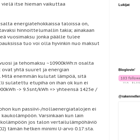
 vielä itse hieman vaikuttaa
Lukijat
alta energiatehokkaissa taloissa on,
tavaksi hinnoittelumallin takia; ainakaan
eä vuosimaksu jonka päälle tulee
pauksissa tuo voi olla hyvinkin nuo maksut
 / vuosi ja tehomaksu ~10900kWh:n osalta
t ovat yhtä suuret ja energian
Bloglovin'
h. Mitä enemmän kulutat lämpöä, sitä
li sulatettu etupiha on ihan ok kun ei
5000kWh -> 9.5snt/kWh => yhteensä 1425e /
@rakennelle
hon kun passiivi-/nollaenergiatalojen ei
yä kaukolämpöön. Varsinkaan kun lain
aukolämpöön jos talon vertailulämpöhäviö
02) tämän hetken minimi U-arvo 0.17:sta.