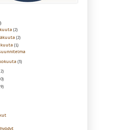
)
skuuta
(2)
näkuuta
(2)
äkuuta
(1)
suunnitelma
kokuuta
(3)
22)
30)
39)
kut
ahyödyt