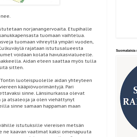
enee.
 istutetaan norjanangervoaita. Etupihalle
likanukkapensasta tuomaan vaihtelua.
asveja tuomaan vihreyttä ympäri vuoden,
 Kulkuväylä rajataan istutusalueesta
Suomalaisia 
a lumet voidaan kolata havukasvialueelle.
 hakkeella. Aidan eteen saattaa myös tulla
itä sitten.
 Tontin luoteispuolelle aidan yhteyteen
viereen kääpiövuorimäntyjä. Pari
tettavaksi sinne. Länsinurkassa olevat
ja atsaleoja ja olen viehättynyt
okeilla sinne samaan happaman maan
ähille istutuksille viereisen metsän
lee ne kaavan vaatimat kaksi omenapuuta