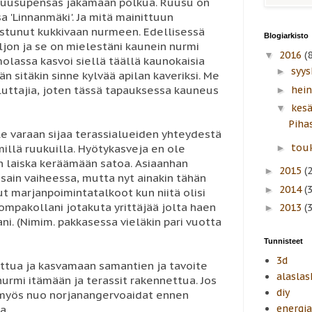
si ruusupensas jakamaan polkua. Ruusu on
a 'Linnanmäki'. Ja mitä mainittuun
astunut kukkivaan nurmeen. Edellisessä
Blogiarkisto
jon ja se on mielestäni kaunein nurmi
2016
(8
▼
lassa kasvoi siellä täällä kaunokaisia
syy
►
n sitäkin sinne kylvää apilan kaveriksi. Me
ttajia, joten tässä tapauksessa kauneus
hei
►
kes
▼
Piha
le varaan sijaa terassialueiden yhteydestä
tou
millä ruukuilla. Hyötykasveja en ole
►
n laiska keräämään satoa. Asiaanhan
2015
(
►
sain vaiheessa, mutta nyt ainakin tähän
2014
(
►
t marjanpoimintatalkoot kun niitä olisi
ompakollani jotakuta yrittäjää jolta haen
2013
(
►
ni. (Nimim. pakkasessa vieläkin pari vuotta
Tunnisteet
3d
ettua ja kasvamaan samantien ja tavoite
alaslas
nurmi itämään ja terassit rakennettua. Jos
diy
ti myös nuo norjanangervoaidat ennen
a.
energi