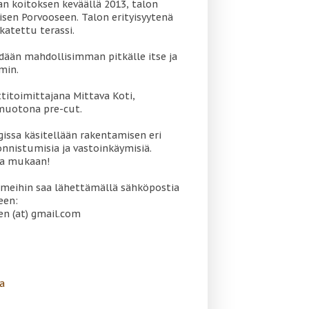
 koitoksen keväällä 2013, talon
sen Porvooseen. Talon erityisyytenä
katettu terassi.
dään mahdollisimman pitkälle itse ja
min.
titoimittajana Mittava Koti,
muotona pre-cut.
gissa käsitellään rakentamisen eri
onnistumisia ja vastoinkäymisiä.
oa mukaan!
meihin saa lähettämällä sähköpostia
een:
en (at) gmail.com
a