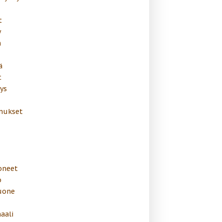
t
y
n
ä
t
ys
mukset
oneet
o
uone
aali