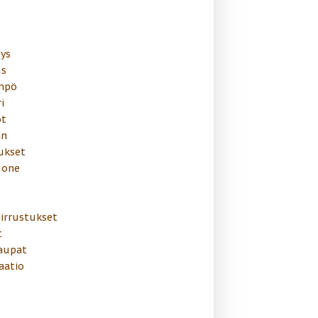
ys
s
mpö
i
t
än
ukset
uone
irrustukset
t
aupat
aatio