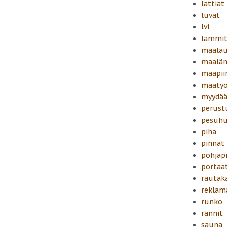
lattiat
luvat
lvi
lämmit
maalau
maalä
maapiir
maatyö
myydä
perust
pesuh
piha
pinnat
pohjapi
portaa
rautak
reklam
runko
rännit
sauna