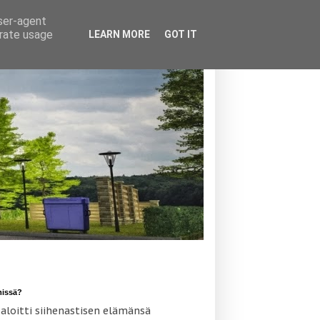
user-agent
erate usage
LEARN MORE
GOT IT
missä?
 aloitti siihenastisen elämänsä