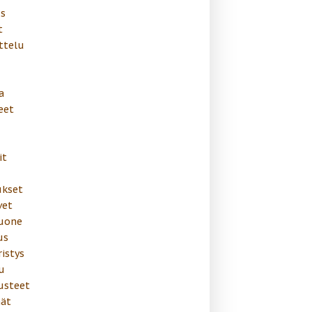
us
t
ttelu
a
eet
it
kset
vet
uone
us
istys
u
usteet
nät