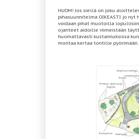
HUOM! Jos siellä on joku aloittel
pihasuunnitelma OIKEASTI jo nyt h
voidaan pihat muotoilla lopullisii
ojanteet aidoille viimeistään täy
huomattavasti kustannuksissa kun 
montaa kertaa tontille pyörimään.