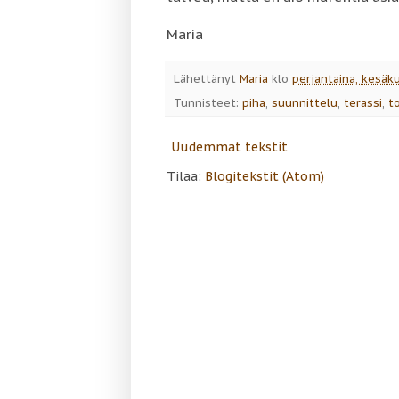
Maria
Lähettänyt
Maria
klo
perjantaina, kesäk
Tunnisteet:
piha
,
suunnittelu
,
terassi
,
t
Uudemmat tekstit
Tilaa:
Blogitekstit (Atom)