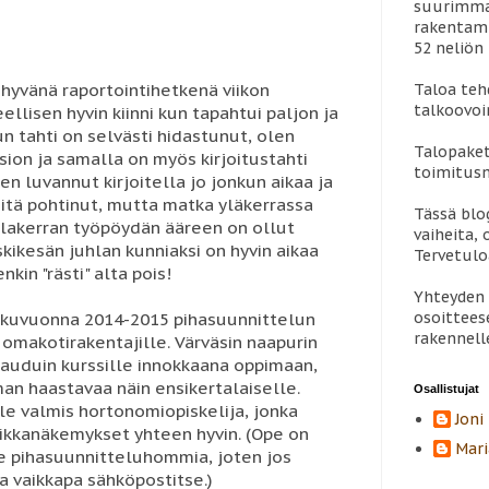
suurimman
rakentami
52 neliön 
 hyvänä raportointihetkenä viikon
Taloa teh
talkoovoi
ellisen hyvin kiinni kun tapahtui paljon ja
kun tahti on selvästi hidastunut, olen
Talopaket
ion ja samalla on myös kirjoitustahti
toimitus
n luvannut kirjoitella jo jonkun aikaa ja
itä pohtinut, mutta matka yläkerrassa
Tässä blo
alakerran työpöydän ääreen on ollut
vaiheita, 
eskikesän juhlan kunniaksi on hyvin aikaa
Tervetul
nkin "rästi" alta pois!
Yhteyden 
osoittees
lukuvuonna 2014-2015 pihasuunnittelun
rakennell
i omakotirakentajille. Värväsin naapurin
ttauduin kurssille innokkaana oppimaan,
man haastavaa näin ensikertalaiselle.
Osallistujat
lle valmis hortonomiopiskelija, jonka
Joni
iikkanäkemykset yhteen hyvin. (Ope on
Mari
e pihasuunnitteluhommia, joten jos
ja vaikkapa sähköpostitse.)