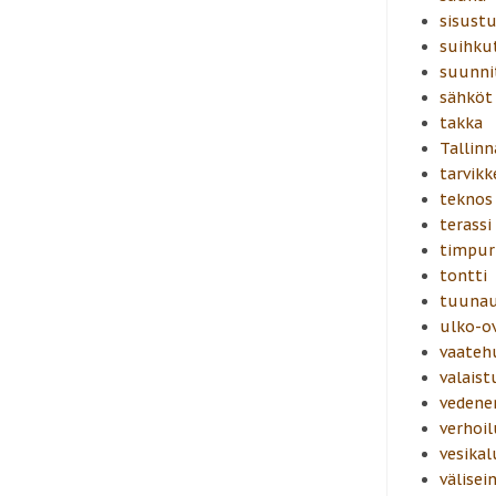
sisust
suihku
suunni
sähköt
takka
Tallinn
tarvikk
teknos
terassi
timpur
tontti
tuunau
ulko-o
vaateh
valaist
vedener
verhoil
vesikal
välisei