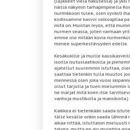
(lajikkeet vielä hakusessa) ja yk
näillä näkymin tarhapimpinella Ros
nurmikkoon tulee, olen syvästi ih
kodissamme kasvoi valkoapilaa pal
mitä on. Muistan myös, että mummo
nurmen seassa, joten varmaan yritä
emme ole mitään kovia nurmenkulu
menee superkestävyyden edelle.
Kesäkukille ja muille kausikasveil
isoilla isutuslaatikoilla ja pienem
ajatellut suuremmin istuttaa, ole
saattaa tietenkin tulla muutos jos
mennessä olen joka vuosi skipannu
ollut tarjolla ja tuen mielummin l
ne marjat mitä koen itse tarvitseva
vanhoja mustikoita ja mansikoita.)
Kaikkea ei tietenkään saada istut
tälle kesälle onkin saada lähinnä 
aikaa riittää, istuttaisin mieluus
talvea, mutta en aio murehtia asia