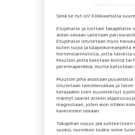
Siinä se nyt on! Klikkaamalla suur
Etupihalle ja osittain takapihalle
aidan sekaan laitetaan pari koral
Etupihalle istutetaan myös havuk
kuten tuijia ja kääpiökoreanpihta.
hortensiarivistöllä, jotta talvell
Muutoin pinta katetaan kivillä tai
perennapenkkiä, mutta katsotaan s
Muutoin piha aidataan puuaidalla.
istutetaan lamoherukkaa ja talon 
katajaakin olen suunnitellut sijoi
männyt saavat alleen alppiruusuja 
magnoliaan, joten aion sitäkin k
kavereiden sekaan.
Takapihan osuus jää suhteellisen v
vuoksi, nurmikon lisäksi sinne tu