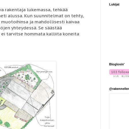
Lukijat
eva rakentaja lukemassa, tehkää
eti alussa. Kun suunnitelmat on tehty,
n muotoihinsa ja mahdollisesti kaivaa
ttöjen yhteydessä. Se säästää
ei tarvitse hommata kalliita koneita
Bloglovin'
@rakennelle