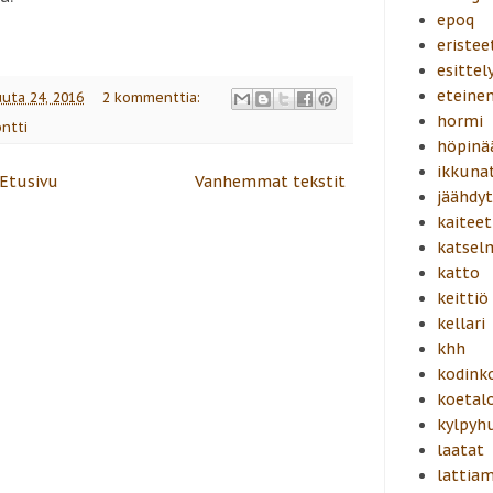
epoq
eristee
esittel
eteine
uuta 24, 2016
2 kommenttia:
hormi
ontti
höpinä
ikkuna
Etusivu
Vanhemmat tekstit
jäähdyt
kaiteet
katsel
katto
keittiö
kellari
khh
kodink
koetal
kylpyh
laatat
lattiam