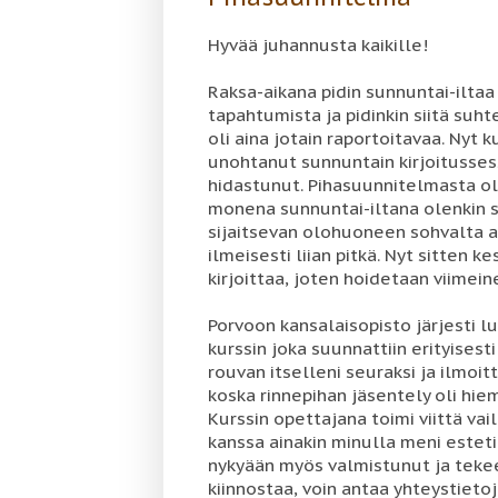
Hyvää juhannusta kaikille!
Raksa-aikana pidin sunnuntai-iltaa
tapahtumista ja pidinkin siitä suhte
oli aina jotain raportoitavaa. Nyt 
unohtanut sunnuntain kirjoitussess
hidastunut. Pihasuunnitelmasta ole
monena sunnuntai-iltana olenkin s
sijaitsevan olohuoneen sohvalta 
ilmeisesti liian pitkä. Nyt sitten k
kirjoittaa, joten hoidetaan viimeine
Porvoon kansalaisopisto järjesti 
kurssin joka suunnattiin erityisest
rouvan itselleni seuraksi ja ilmoi
koska rinnepihan jäsentely oli hie
Kurssin opettajana toimi viittä vai
kanssa ainakin minulla meni estet
nykyään myös valmistunut ja teke
kiinnostaa, voin antaa yhteystieto