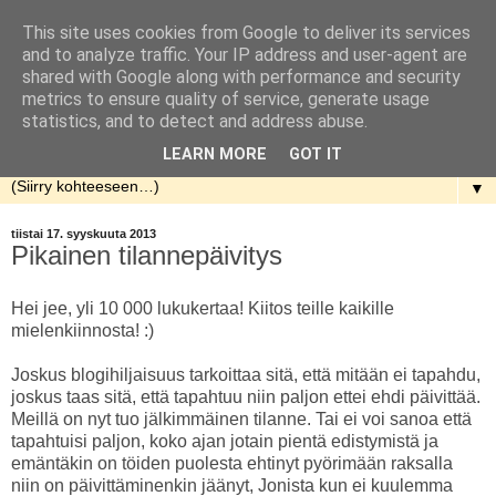
This site uses cookies from Google to deliver its services
Rakennellen
and to analyze traffic. Your IP address and user-agent are
shared with Google along with performance and security
metrics to ensure quality of service, generate usage
Nuorenparin taival talon rakentamisen parissa. Aloitusaika
statistics, and to detect and address abuse.
kevät 2013.
LEARN MORE
GOT IT
▼
tiistai 17. syyskuuta 2013
Pikainen tilannepäivitys
Hei jee, yli 10 000 lukukertaa! Kiitos teille kaikille
mielenkiinnosta! :)
Joskus blogihiljaisuus tarkoittaa sitä, että mitään ei tapahdu,
joskus taas sitä, että tapahtuu niin paljon ettei ehdi päivittää.
Meillä on nyt tuo jälkimmäinen tilanne. Tai ei voi sanoa että
tapahtuisi paljon, koko ajan jotain pientä edistymistä ja
emäntäkin on töiden puolesta ehtinyt pyörimään raksalla
niin on päivittäminenkin jäänyt, Jonista kun ei kuulemma