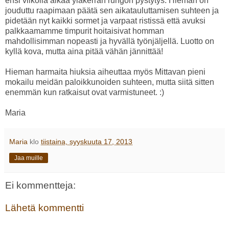
ensi viikolla alkaa yläkerran rungon pystytys. Hieman on
jouduttu raapimaan päätä sen aikatauluttamisen suhteen ja
pidetään nyt kaikki sormet ja varpaat ristissä että avuksi
palkkaamamme timpurit hoitaisivat homman
mahdollisimman nopeasti ja hyvällä työnjäljellä. Luotto on
kyllä kova, mutta aina pitää vähän jännittää!
Hieman harmaita hiuksia aiheuttaa myös Mittavan pieni
mokailu meidän paloikkunoiden suhteen, mutta siitä sitten
enemmän kun ratkaisut ovat varmistuneet. :)
Maria
Maria
klo
tiistaina, syyskuuta 17, 2013
Jaa muille
Ei kommentteja:
Lähetä kommentti