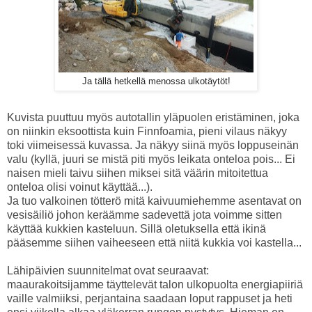
Ja tällä hetkellä menossa ulkotäytöt!
Kuvista puuttuu myös autotallin yläpuolen eristäminen, joka
on niinkin eksoottista kuin Finnfoamia, pieni vilaus näkyy
toki viimeisessä kuvassa. Ja näkyy siinä myös loppuseinän
valu (kyllä, juuri se mistä piti myös leikata onteloa pois... Ei
naisen mieli taivu siihen miksei sitä väärin mitoitettua
onteloa olisi voinut käyttää...).
Ja tuo valkoinen tötterö mitä kaivuumiehemme asentavat on
vesisäiliö johon keräämme sadevettä jota voimme sitten
käyttää kukkien kasteluun. Sillä oletuksella että ikinä
pääsemme siihen vaiheeseen että niitä kukkia voi kastella...
Lähipäivien suunnitelmat ovat seuraavat:
maaurakoitsijamme täyttelevät talon ulkopuolta energiapiiriä
vaille valmiiksi, perjantaina saadaan loput rappuset ja heti