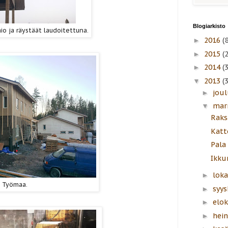
Blogiarkisto
io ja räystäät laudoitettuna.
2016
(8
►
2015
(
►
2014
(
►
2013
(
▼
jou
►
mar
▼
Raks
Katt
Pala
Ikku
lok
►
Työmaa.
syy
►
elo
►
hei
►