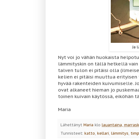
Ja 
Nyt voi jo vähän huokaista helpot
lämmityskin on tällä hetkellä vai
talven tulon ei pitäisi olla (ilmeis
kelien ei pitäisi muuttua erityisen 
hyvää rakenteiden kuivumiselle. J
ovat alkaneet hieman jo puskemaa
toinen kuivain käytössä, eiköhän 
Maria
Lähettänyt
Maria
klo
lauantaina, marras
Tunnisteet:
katto
,
kellari
,
lämmitys
,
timp