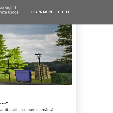
user-agent
erate usage
LEARN MORE
GOT IT
missä?
 aloitti siihenastisen elämänsä