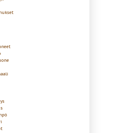
mukset
oneet
o
uone
aali
ys
s
mpö
i
t