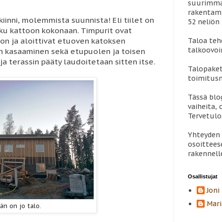
suurimman
rakentami
o kiinni, molemmista suunnista! Eli tiilet on
52 neliön 
ulku kattoon kokonaan. Timpurit ovat
on ja aloittivat etuoven katoksen
Taloa teh
talkoovoi
sen kasaaminen sekä etupuolen ja toisen
a terassin pääty laudoitetaan sitten itse.
Talopaket
toimitus
Tässä blo
vaiheita, 
Tervetul
Yhteyden 
osoittees
rakennell
Osallistujat
Joni
Mari
än on jo talo.