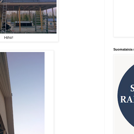
Hihii!
Suomalaisia 