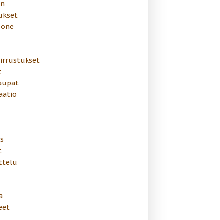
än
ukset
uone
irrustukset
t
aupat
aatio
us
t
ttelu
a
eet