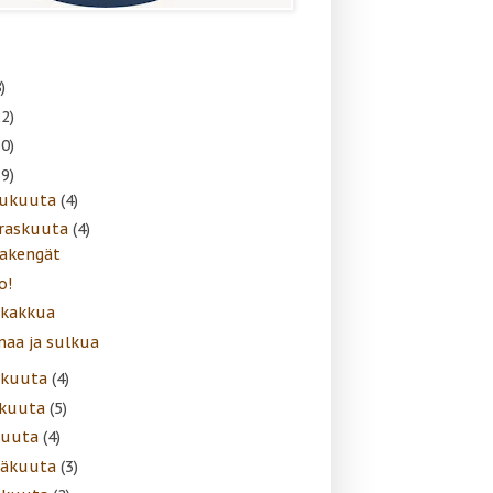
)
22)
30)
39)
lukuuta
(4)
raskuuta
(4)
akengät
o!
 kakkua
naa ja sulkua
akuuta
(4)
skuuta
(5)
kuuta
(4)
näkuuta
(3)