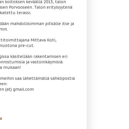
 koitoksen keväällä 2013, talon
sen Porvooseen. Talon erityisyytenä
katettu terassi.
dään mahdollisimman pitkälle itse ja
min.
titoimittajana Mittava Koti,
muotona pre-cut.
gissa käsitellään rakentamisen eri
onnistumisia ja vastoinkäymisiä.
oa mukaan!
meihin saa lähettämällä sähköpostia
een:
en (at) gmail.com
a