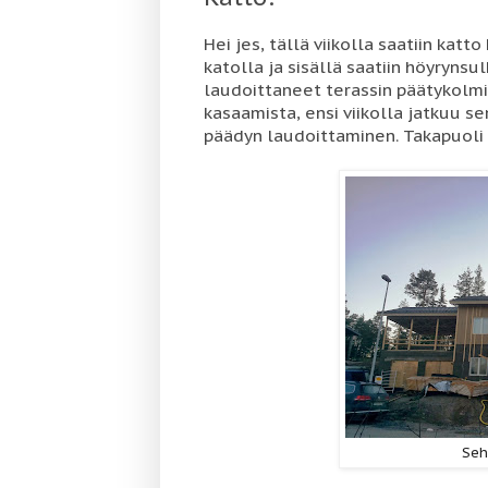
Hei jes, tällä viikolla saatiin katt
katolla ja sisällä saatiin höyryns
laudoittaneet terassin päätykolmi
kasaamista, ensi viikolla jatkuu 
päädyn laudoittaminen. Takapuoli j
Seh