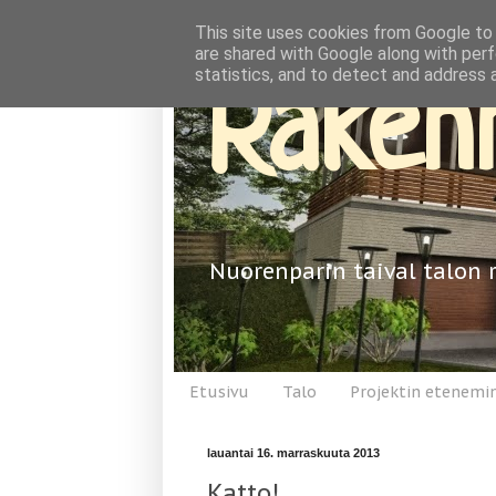
This site uses cookies from Google to d
are shared with Google along with perf
statistics, and to detect and address 
Rakenn
Nuorenparin taival talon 
Etusivu
Talo
Projektin etenemi
lauantai 16. marraskuuta 2013
Katto!