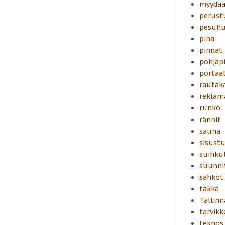
myydä
perust
pesuh
piha
pinnat
pohjapi
portaa
rautak
reklam
runko
rännit
sauna
sisust
suihku
suunni
sähköt
takka
Tallinn
tarvikk
teknos