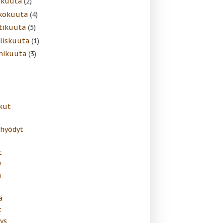
äkuuta
(2)
kokuuta
(4)
tikuuta
(5)
liskuuta
(1)
mikuuta
(3)
kut
ahyödyt
t
y
n
ä
t
ys