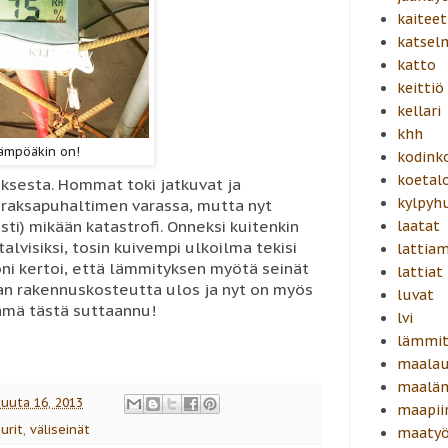
kaiteet
katsel
katto
keittiö
kellari
khh
lämpöäkin on!
kodink
koetal
uksesta. Hommat toki jatkuvat ja
kylpyh
n raksapuhaltimen varassa, mutta nyt
esti) mikään katastrofi. Onneksi kuitenkin
laatat
talvisiksi, tosin kuivempi ulkoilma tekisi
lattiam
oni kertoi, että lämmityksen myötä seinät
lattiat
n rakennuskosteutta ulos ja nyt on myös
luvat
tämä tästä suttaannu!
lvi
lämmit
maalau
maalä
kuuta 16, 2013
maapiir
urit
,
väliseinät
maatyö