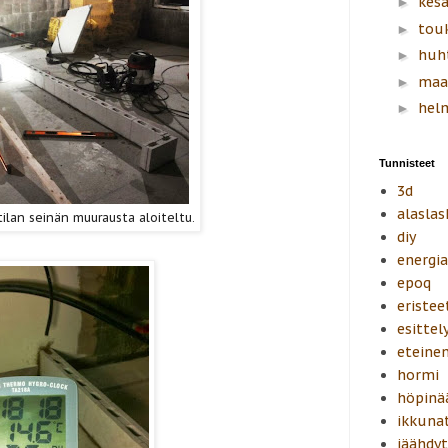
kes
►
tou
►
huh
►
maa
►
hel
►
Tunnisteet
3d
alaslas
tilan seinän muurausta aloiteltu.
diy
energi
epoq
eristee
esittel
eteine
hormi
höpinä
ikkuna
jäähdyt