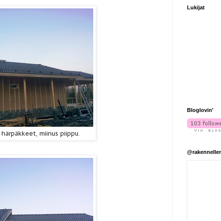
Lukijat
Bloglovin'
 härpäkkeet, miinus piippu.
@rakennelle