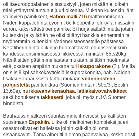
oli itäeurooppalainen sisustustyyli, joten mikään ei oikein
miellyttänyt tai tuntunut juuri oikealta. Mukaan kuitenkin lähti
väliovien painikkeet,
Habon malli 716
mattakromisena.
Niiden kappalehinta pyöri n. 6e kieppeillä, eli kyllä niissäkin
euron, kaksi säästi per painike. Ei hurja säästö, mutta jotain
kuitenkin ja kyllähän ne olisi pitänyt hankkia ennemmin tai
myöhemmin kuitenkin! Vedeneristeosastolle päästessä
Kerafiberin hinta olikin jo huomattavasti edullisempi kuin
kahdessa ensimmäisessä liikkeessä, nimittäin 85e/20kg.
Nämä sitten päätimme lastata mukaan, siitäkin huolimatta
että jokaisen ämpärin mukana tuli
iskuporakone
(?!). Meillä
on siis 8 kpl sähkökäyttöisiä iskuporakoneita, hah. Näiden
lisäksi Bauhaussista tarttui mukaan
vedeneristeen
pohjustetta
pari tonkkaa (Suomen hinta n. 50e/3l, Eestin
13,60e),
nurkkavahvikenauhaa
,
lattiakaivovahvikkeet
sekä bonuksena
takkasetti
, joka oli myös n.1/3 Suomen
hinnoista.
Bauhaussin jälkeen suuntasimme ilmeisesti paikallisten
suosimaan
Espakiin
.
Liike oli melkoinen kompleksi ja eri
osastot olivat eri halleissa joihin kaikkiin oli oma
sisäänkäynti. Tämä aiheutti hieman päänvaivaa, koska eesti