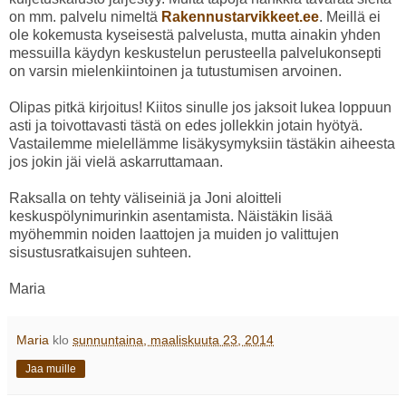
on mm. palvelu nimeltä
Rakennustarvikkeet.ee
. Meillä ei
ole kokemusta kyseisestä palvelusta, mutta ainakin yhden
messuilla käydyn keskustelun perusteella palvelukonsepti
on varsin mielenkiintoinen ja tutustumisen arvoinen.
Olipas pitkä kirjoitus! Kiitos sinulle jos jaksoit lukea loppuun
asti ja toivottavasti tästä on edes jollekkin jotain hyötyä.
Vastailemme mielellämme lisäkysymyksiin tästäkin aiheesta
jos jokin jäi vielä askarruttamaan.
Raksalla on tehty väliseiniä ja Joni aloitteli
keskuspölynimurinkin asentamista. Näistäkin lisää
myöhemmin noiden laattojen ja muiden jo valittujen
sisustusratkaisujen suhteen.
Maria
Maria
klo
sunnuntaina, maaliskuuta 23, 2014
Jaa muille