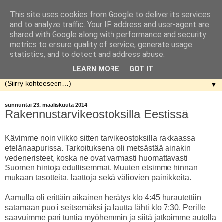
This site uses cookies from Google to deliver its services
Rakennellen
and to analyze traffic. Your IP address and user-agent are
shared with Google along with performance and security
metrics to ensure quality of service, generate usage
Nuorenparin taival talon rakentamisen parissa. Aloitusaika
statistics, and to detect and address abuse.
kevät 2013.
LEARN MORE
GOT IT
▼
sunnuntai 23. maaliskuuta 2014
Rakennustarvikeostoksilla Eestissä
Kävimme noin viikko sitten tarvikeostoksilla rakkaassa
etelänaapurissa. Tarkoituksena oli metsästää ainakin
vedeneristeet, koska ne ovat varmasti huomattavasti
Suomen hintoja edullisemmat. Muuten etsimme hinnan
mukaan tasotteita, laattoja sekä väliovien painikkeita.
Aamulla oli erittäin aikainen herätys klo 4:45 hurautettiin
satamaan puoli seitsemäksi ja lautta lähti klo 7:30. Perille
saavuimme pari tuntia myöhemmin ja siitä jatkoimme autolla