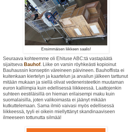
Ensimmäisen liikkeen saalis!
Seuraava kohteemme oli Ehituse ABC:tä vastapäätä
sijaitseva
Bauhof
. Liike on varsin röyhkeästi kopioinut
Bauhaussin konseptin väreineen päivineen. Bauhoffista ei
kuitenkaan kiertelyn ja kaartelun ja arvailun jälkeen tarttunut
mitään mukaan ja siellä olivat vedeneristeetkin muutaman
euron kalliimpia kuin edellisessä liikkeessä. Laattojenkin
suhteen eestiläisillä on hieman erilaisempi maku kuin
suomalaisilla, joten valikoimasta ei jäänyt mikään
kutkuttelemaan. Sama ilmiö vaivasi myös edellisessä
liikkeessä, tyyli ei oikein miellyttänyt skandinaaviseen
ilmeeseen tottunutta silmää!