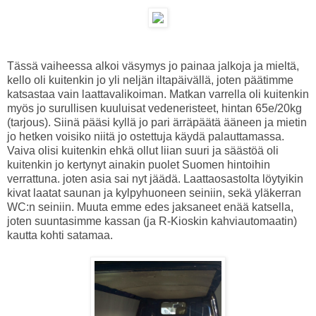
Tässä vaiheessa alkoi väsymys jo painaa jalkoja ja mieltä,
kello oli kuitenkin jo yli neljän iltapäivällä, joten päätimme
katsastaa vain laattavalikoiman. Matkan varrella oli kuitenkin
myös jo surullisen kuuluisat vedeneristeet, hintan 65e/20kg
(tarjous). Siinä pääsi kyllä jo pari ärräpäätä ääneen ja mietin
jo hetken voisiko niitä jo ostettuja käydä palauttamassa.
Vaiva olisi kuitenkin ehkä ollut liian suuri ja säästöä oli
kuitenkin jo kertynyt ainakin puolet Suomen hintoihin
verrattuna. joten asia sai nyt jäädä. Laattaosastolta löytyikin
kivat laatat saunan ja kylpyhuoneen seiniin, sekä yläkerran
WC:n seiniin. Muuta emme edes jaksaneet enää katsella,
joten suuntasimme kassan (ja R-Kioskin kahviautomaatin)
kautta kohti satamaa.