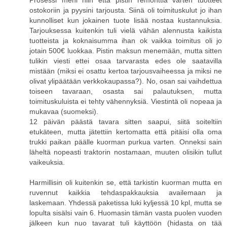
Prosessi meni niin että pistin remonttia varten tuotteet
ostokoriin ja pyysini tarjousta. Siinä oli toimituskulut jo ihan
kunnolliset kun jokainen tuote lisää nostaa kustannuksia.
Tarjouksessa kuitenkin tuli vielä vähän alennusta kaikista
tuotteista ja koknaisumma ihan ok vaikka toimitus oli jo
jotain 500€ luokkaa. Pistin maksun menemään, mutta sitten
tulikin viesti ettei osaa tarvarasta edes ole saatavilla
mistään (miksi ei osattu kertoa tarjousvaiheessa ja miksi ne
olivat ylipäätään verkkokaupassa?). No, osan sai vaihdettua
toiseen tavaraan, osasta sai palautuksen, mutta
toimituskuluista ei tehty vähennyksiä. Viestintä oli nopeaa ja
mukavaa (suomeksi).
12 päivän päästä tavara sitten saapui, siitä soiteltiin
etukäteen, mutta jätettiin kertomatta että pitäisi olla oma
trukki paikan päälle kuorman purkua varten. Onneksi sain
läheltä nopeasti traktorin nostamaan, muuten olisikin tullut
vaikeuksia.
Harmillisin oli kuitenkin se, että tarkistin kuorman mutta en
ruvennut kaikkia tehdaspakkauksia availemaan ja
laskemaan. Yhdessä paketissa luki kyljessä 10 kpl, mutta se
lopulta sisälsi vain 6. Huomasin tämän vasta puolen vuoden
jälkeen kun nuo tavarat tuli käyttöön (hidasta on tää