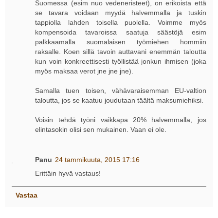
Suomessa (esim nuo vedeneristeet), on erikoista että
se tavara voidaan myydä halvemmalla ja tuskin
tappiolla lahden toisella puolella. Voimme myös
kompensoida tavaroissa saatuja säästöjä esim
palkkaamalla suomalaisen työmiehen hommiin
raksalle. Koen sillä tavoin auttavani enemmän taloutta
kun voin konkreettisesti työllistää jonkun ihmisen (joka
myös maksaa verot jne jne jne).
Samalla tuen toisen, vähävaraisemman EU-valtion
taloutta, jos se kaatuu joudutaan täältä maksumiehiksi.
Voisin tehdä työni vaikkapa 20% halvemmalla, jos
elintasokin olisi sen mukainen. Vaan ei ole.
Panu
24 tammikuuta, 2015 17:16
Erittäin hyvä vastaus!
Vastaa