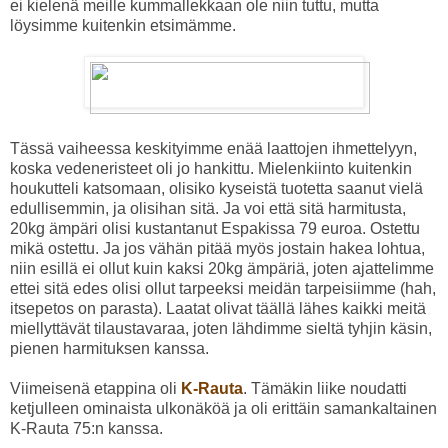
ei kielenä meille kummallekkaan ole niin tuttu, mutta
löysimme kuitenkin etsimämme.
Tässä vaiheessa keskityimme enää laattojen ihmettelyyn,
koska vedeneristeet oli jo hankittu. Mielenkiinto kuitenkin
houkutteli katsomaan, olisiko kyseistä tuotetta saanut vielä
edullisemmin, ja olisihan sitä. Ja voi että sitä harmitusta,
20kg ämpäri olisi kustantanut Espakissa 79 euroa. Ostettu
mikä ostettu. Ja jos vähän pitää myös jostain hakea lohtua,
niin esillä ei ollut kuin kaksi 20kg ämpäriä, joten ajattelimme
ettei sitä edes olisi ollut tarpeeksi meidän tarpeisiimme (hah,
itsepetos on parasta). Laatat olivat täällä lähes kaikki meitä
miellyttävät tilaustavaraa, joten lähdimme sieltä tyhjin käsin,
pienen harmituksen kanssa.
Viimeisenä etappina oli
K-Rauta
. Tämäkin liike noudatti
ketjulleen ominaista ulkonäköä ja oli erittäin samankaltainen
K-Rauta 75:n kanssa.