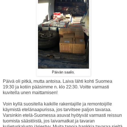
Päivän saalis.
Päivä oli pitkä, mutta antoisa. Laiva lähti kohti Suomea
19:30 ja kotiin pääsimme n. klo 22:30. Voitte varmasti
kuvitella unen maittamisen!
Voin kyllä suositella kaikille rakentajille ja remontoijille
käymistä etelänaapurissa, jos tarvitsee paljon tavaraa.
Varsinkin etelä-Suomessa asuvat hyötyvät varmasti reissun
tuomista säästöistä, jos laivamatkat ja tavaran
kuljetuskalusto järjestyy. Muita tapoja hankkia tavaraa sieltä