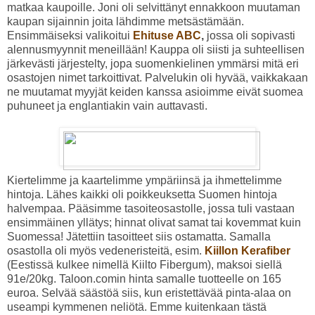
matkaa kaupoille. Joni oli selvittänyt ennakkoon muutaman
kaupan sijainnin joita lähdimme metsästämään.
Ensimmäiseksi valikoitui
Ehituse ABC
,
jossa oli sopivasti
alennusmyynnit meneillään! Kauppa oli siisti ja suhteellisen
järkevästi järjestelty, jopa suomenkielinen ymmärsi mitä eri
osastojen nimet tarkoittivat. Palvelukin oli hyvää, vaikkakaan
ne muutamat myyjät keiden kanssa asioimme eivät suomea
puhuneet ja englantiakin vain auttavasti.
Kiertelimme ja kaartelimme ympäriinsä ja ihmettelimme
hintoja. Lähes kaikki oli poikkeuksetta Suomen hintoja
halvempaa. Pääsimme tasoiteosastolle, jossa tuli vastaan
ensimmäinen yllätys; hinnat olivat samat tai kovemmat kuin
Suomessa! Jätettiin tasoitteet siis ostamatta. Samalla
osastolla oli myös vedeneristeitä, esim.
Kiillon Kerafiber
(Eestissä kulkee nimellä Kiilto Fibergum), maksoi siellä
91e/20kg. Taloon.comin hinta samalle tuotteelle on 165
euroa. Selvää säästöä siis, kun eristettävää pinta-alaa on
useampi kymmenen neliötä. Emme kuitenkaan tästä