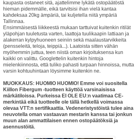
kaupasta ostaneet sitä, ajattelimme lykätä ostopäätöstä
hieman pidemmälle, eikä tarvitsisi ihan vielä kantaa
kahdeksaa 20kg ämpäriä, tai kuljetella niitä ympäriä
Tallinnaa.
Ensimmäisestä liikkeestä mukaan tarttuivat kuitenkin ritilät
yläpohjan tuuletusta varten, laattoja tuulikaapin lattiaan ja
alakerran kylpyhuoneen seiniin sekä maalaustarvikkeita
(pensseleitä, teloja, teippiä...). Laatoista sitten vähän
myöhemmin juttua, teen niistä oman kirjoituksensa kun
kaikki on valittu. Googlettelin kuitenkin hintoja
mielenkiinnosta, että tuliko pahasti turpaan hinnoissa, mutta
varsin kohtuuhintaan löysimme kuitenkin ne.
MUOKKAUS: HUOMIO HUOMIO! Emme voi suositella
Kiillon Fibergum -tuotteen käyttöä varsinaisissa
märkätiloissa. Purkeissa EI OLE EU:n vaatimaa CE-
merkintää eikä tuotteelle ole tällä hetkellä voimassa
olevaa VTT:n sertifikaattia. Vedeneristystöistä tulee aina
neuvotella oman vastaavan mestarin kanssa tai jonkun
muun alan ammattilaisen ennen ostopäätöksiä ja
asennustöitä.