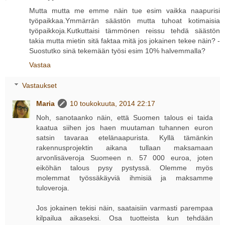
Mutta mutta me emme näin tue esim vaikka naapurisi
työpaikkaa.Ymmärrän säästön mutta tuhoat kotimaisia
työpaikkoja.Kutkuttaisi tämmönen reissu tehdä säästön
takia mutta mietin sitä faktaa mitä jos jokainen tekee näin? -
Suostutko sinä tekemään työsi esim 10% halvemmalla?
Vastaa
Vastaukset
Maria
10 toukokuuta, 2014 22:17
Noh, sanotaanko näin, että Suomen talous ei taida
kaatua siihen jos haen muutaman tuhannen euron
satsin tavaraa etelänaapurista. Kyllä tämänkin
rakennusprojektin aikana tullaan maksamaan
arvonlisäveroja Suomeen n. 57 000 euroa, joten
eiköhän talous pysy pystyssä. Olemme myös
molemmat työssäkäyviä ihmisiä ja maksamme
tuloveroja.
Jos jokainen tekisi näin, saataisiin varmasti parempaa
kilpailua aikaseksi. Osa tuotteista kun tehdään