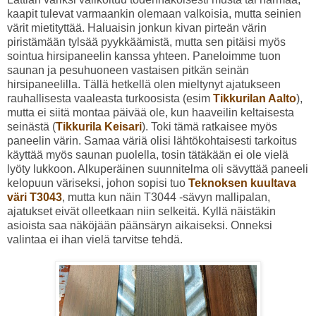
kaapit tulevat varmaankin olemaan valkoisia, mutta seinien
värit mietityttää. Haluaisin jonkun kivan pirteän värin
piristämään tylsää pyykkäämistä, mutta sen pitäisi myös
sointua hirsipaneelin kanssa yhteen. Paneloimme tuon
saunan ja pesuhuoneen vastaisen pitkän seinän
hirsipaneelilla. Tällä hetkellä olen mieltynyt ajatukseen
rauhallisesta vaaleasta turkoosista (esim
Tikkurilan Aalto
),
mutta ei siitä montaa päivää ole, kun haaveilin keltaisesta
seinästä (
Tikkurila Keisari
). Toki tämä ratkaisee myös
paneelin värin. Samaa väriä olisi lähtökohtaisesti tarkoitus
käyttää myös saunan puolella, tosin tätäkään ei ole vielä
lyöty lukkoon. Alkuperäinen suunnitelma oli sävyttää paneeli
kelopuun väriseksi, johon sopisi tuo
Teknoksen kuultava
väri T3043
, mutta kun näin T3044 -sävyn mallipalan,
ajatukset eivät olleetkaan niin selkeitä. Kyllä näistäkin
asioista saa näköjään päänsäryn aikaiseksi. Onneksi
valintaa ei ihan vielä tarvitse tehdä.