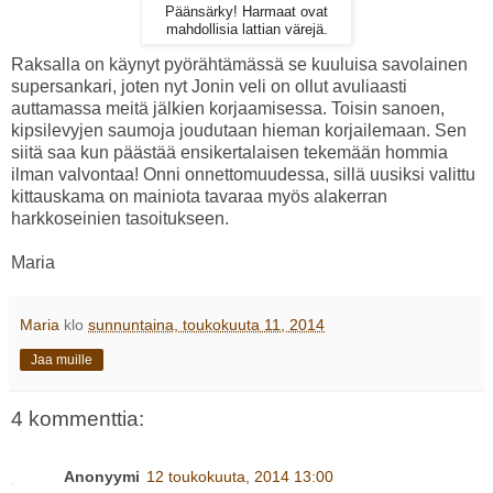
Päänsärky! Harmaat ovat
mahdollisia lattian värejä.
Raksalla on käynyt pyörähtämässä se kuuluisa savolainen
supersankari, joten nyt Jonin veli on ollut avuliaasti
auttamassa meitä jälkien korjaamisessa. Toisin sanoen,
kipsilevyjen saumoja joudutaan hieman korjailemaan. Sen
siitä saa kun päästää ensikertalaisen tekemään hommia
ilman valvontaa! Onni onnettomuudessa, sillä uusiksi valittu
kittauskama on mainiota tavaraa myös alakerran
harkkoseinien tasoitukseen.
Maria
Maria
klo
sunnuntaina, toukokuuta 11, 2014
Jaa muille
4 kommenttia:
Anonyymi
12 toukokuuta, 2014 13:00