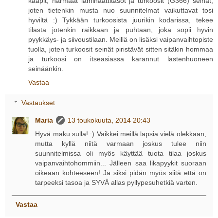
kaapit, harmaat laminaattitasot ja turkoosit (G366) seinät,
joten tietenkin musta nuo suunnitelmat vaikuttavat tosi
hyviltä :) Tykkään turkoosista juurikin kodarissa, tekee
tilasta jotenkin raikkaan ja puhtaan, joka sopii hyvin
pyykkäys- ja siivoustilaan. Meillä on lisäksi vaipanvaihtopiste
tuolla, joten turkoosit seinät piristävät sitten sitäkin hommaa
ja turkoosi on itseasiassa karannut lastenhuoneen
seinäänkin.
Vastaa
Vastaukset
Maria
13 toukokuuta, 2014 20:43
Hyvä maku sulla! :) Vaikkei meillä lapsia vielä olekkaan,
mutta kyllä niitä varmaan joskus tulee niin
suunnitelmissa oli myös käyttää tuota tilaa joskus
vaipanvaihtohommiin... Jälleen saa likapyykit suoraan
oikeaan kohteeseen! Ja siksi pidän myös siitä että on
tarpeeksi tasoa ja SYVÄ allas pyllypesuhetkiä varten.
Vastaa