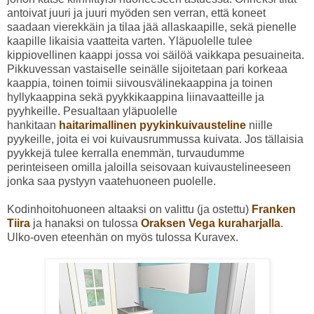
antoivat juuri ja juuri myöden sen verran, että koneet
saadaan vierekkäin ja tilaa jää allaskaapille, sekä pienelle
kaapille likaisia vaatteita varten. Yläpuolelle tulee
kippiovellinen kaappi jossa voi säilöä vaikkapa pesuaineita.
Pikkuvessan vastaiselle seinälle sijoitetaan pari korkeaa
kaappia, toinen toimii siivousvälinekaappina ja toinen
hyllykaappina sekä pyykkikaappina liinavaatteille ja
pyyhkeille. Pesualtaan yläpuolelle
hankitaan
haitarimallinen pyykinkuivausteline
niille
pyykeille, joita ei voi kuivausrummussa kuivata. Jos tällaisia
pyykkejä tulee kerralla enemmän, turvaudumme
perinteiseen omilla jaloilla seisovaan kuivaustelineeseen
jonka saa pystyyn vaatehuoneen puolelle.
Kodinhoitohuoneen altaaksi on valittu (ja ostettu)
Franken
Tiira
ja hanaksi on tulossa
Oraksen Vega kuraharjalla
.
Ulko-oven eteenhän on myös tulossa Kuravex.