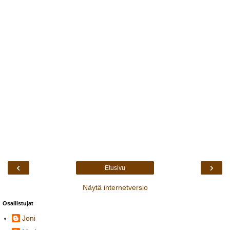
‹
›
Etusivu
Näytä internetversio
Osallistujat
Joni