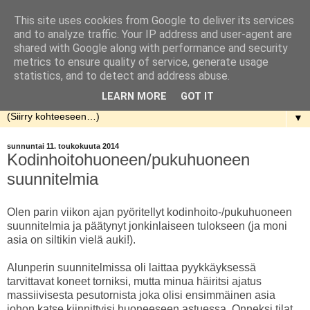
This site uses cookies from Google to deliver its services
Rakennellen
and to analyze traffic. Your IP address and user-agent are
shared with Google along with performance and security
metrics to ensure quality of service, generate usage
Nuorenparin taival talon rakentamisen parissa. Aloitusaika
statistics, and to detect and address abuse.
kevät 2013.
LEARN MORE
GOT IT
▼
sunnuntai 11. toukokuuta 2014
Kodinhoitohuoneen/pukuhuoneen
suunnitelmia
Olen parin viikon ajan pyöritellyt kodinhoito-/pukuhuoneen
suunnitelmia ja päätynyt jonkinlaiseen tulokseen (ja moni
asia on siltikin vielä auki!).
Alunperin suunnitelmissa oli laittaa pyykkäyksessä
tarvittavat koneet torniksi, mutta minua häiritsi ajatus
massiivisesta pesutornista joka olisi ensimmäinen asia
johon katse kiinnittyisi huoneeseen astuessa. Onneksi tilat