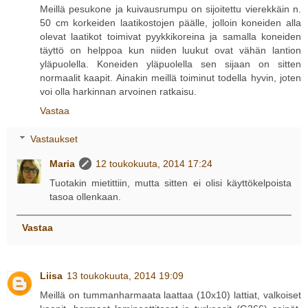
Meillä pesukone ja kuivausrumpu on sijoitettu vierekkäin n.
50 cm korkeiden laatikostojen päälle, jolloin koneiden alla
olevat laatikot toimivat pyykkikoreina ja samalla koneiden
täyttö on helppoa kun niiden luukut ovat vähän lantion
yläpuolella. Koneiden yläpuolella sen sijaan on sitten
normaalit kaapit. Ainakin meillä toiminut todella hyvin, joten
voi olla harkinnan arvoinen ratkaisu.
Vastaa
Vastaukset
Maria
12 toukokuuta, 2014 17:24
Tuotakin mietittiin, mutta sitten ei olisi käyttökelpoista
tasoa ollenkaan.
Vastaa
Liisa
13 toukokuuta, 2014 19:09
Meillä on tummanharmaata laattaa (10x10) lattiat, valkoiset