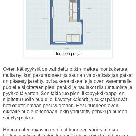
Huoneen pohja.
Ovien kätisyyksiä on vaihdeltu pitkin matkaa monta kertaa,
mutta nyt kun pesuhuoneen ja saunan valokatkaisijan paikat
on päätetty ja tehty, ovi aukeaa oikealle ja oven vasemmalle
puolelle sijoitetaan pieni penkki ja naulakot riisuuntumista ja
pyyhkeitä varten. Sen takia tuo pieni likapyykkikaappi on
sijoitettu tuolle puolelle, käytetyt kalsarit ja sukat pääsevät
heti odottelemaan pesuvuoroaan. Pesuhuoneen oven
oikealle puolelle tehdään jokin yhdistetty penkki ja puiden
säilytyspaikka.
Hieman olen myös murehtinut huoneen värimaailmaa.
Lattian väriksi valikoituu todennäköisesti musta tai harmaa,