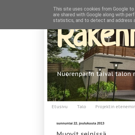
This site uses cookies from Google to d
are shared with Google along with perf
statistics, and to detect and address 
Rakenn
Nuorenparin taival talon 
Etusivu
Talo
Projektin etenemi
sunnuntai 22. joulukuuta 2013
Muovit seinissä