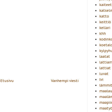
kaiteet
katsel
katto
keittiö
kellari
khh
kodink
koetal
kylpyh
laatat
lattiam
lattiat
luvat
lvi
Etusivu
Vanhempi viesti
lämmit
maalau
maalä
maapiir
maatyö