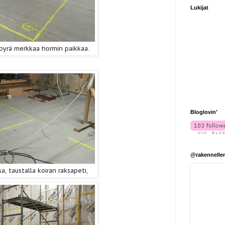
Lukijat
mpyrä merkkaa hormin paikkaa.
Bloglovin'
@rakennelle
a, taustalla koiran raksapeti,