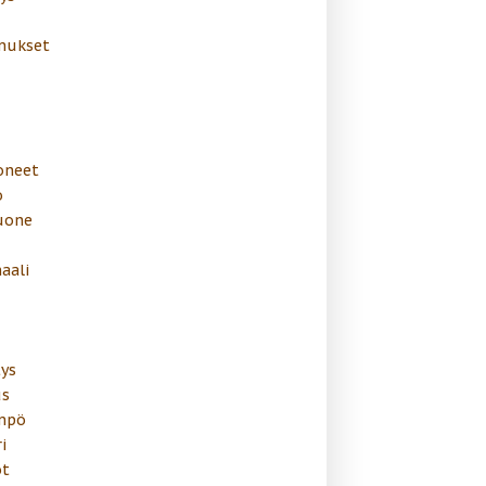
mukset
oneet
o
uone
aali
ys
s
mpö
i
t