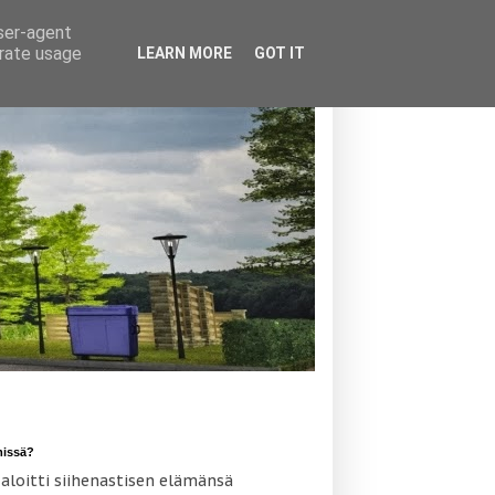
user-agent
erate usage
LEARN MORE
GOT IT
missä?
 aloitti siihenastisen elämänsä