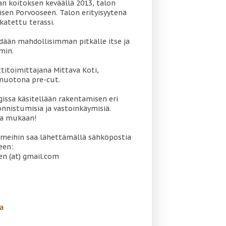
 koitoksen keväällä 2013, talon
sen Porvooseen. Talon erityisyytenä
katettu terassi.
dään mahdollisimman pitkälle itse ja
min.
titoimittajana Mittava Koti,
muotona pre-cut.
gissa käsitellään rakentamisen eri
onnistumisia ja vastoinkäymisiä.
oa mukaan!
meihin saa lähettämällä sähköpostia
een:
en (at) gmail.com
a