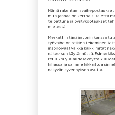
Nämä rakentamisvaihepostaukset ova
mitä jännää on kertoa siitä että m
teipattuna ja pystykoolaukset teh
mielestä.
Merkattiin tänään Jonin kanssa tul
työvaihe on reikien tekeminen latti
inspiroivaa! Vaikka kaikki mitat näk
näkee sen käytännössä. Esimerkiks
reilu 2m ylälaudeleveyttä kuulosti 
hihassa ja saimme kikkailtua sinne
näkyvän syvennyksen avulla.