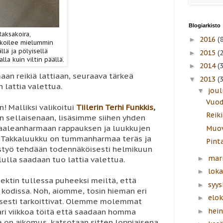
Blogiarkisto
Raksakoira,
2016
(8
►
koilee mielummin
lä ja pölyisellä
2015
(
►
la kuin viltin päällä.
2014
(
►
an reikiä lattiaan, seuraava tärkeä
2013
(
▼
 lattia valettua.
jou
▼
Vuod
! Malliksi valikoitui
Tiilerin Terhi Funkkis
,
Reiki
än sellaisenaan, lisäsimme siihen yhden
 vaaleanharmaan rappauksen ja luukkujen
Muov
. Takkaluukku on tummanharmaa teräs ja
Pinta
styö tehdään todennäköisesti helmikuun
mar
►
ululla saadaan tuo lattia valettua.
lok
►
ktin tullessa puheeksi meiltä, että
syy
►
kodissa. Noh, aiomme, tosin hieman eri
elo
►
isesti tarkoittivat. Olemme molemmat
hei
pari viikkoa töitä että saadaan homma
►
e on aikomus, katsotaan sitten loppiaisena