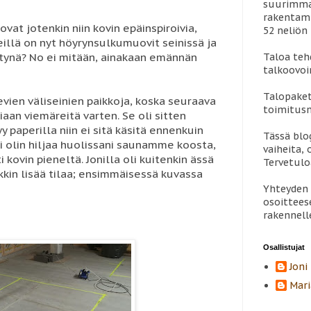
suurimman
rakentami
t jotenkin niin kovin epäinspiroivia,
52 neliön 
eillä on nyt höyrynsulkumuovit seinissä ja
tynä? No ei mitään, ainakaan emännän
Taloa teh
talkoovoi
Talopaket
evien väliseinien paikkoja, koska seuraava
toimitus
aan viemäreitä varten. Se oli sitten
yy paperilla niin ei sitä käsitä ennenkuin
Tässä blo
i olin hiljaa huolissani saunamme koosta,
vaiheita, 
kovin pieneltä. Jonilla oli kuitenkin ässä
Tervetul
kkin lisää tilaa; ensimmäisessä kuvassa
Yhteyden 
osoittees
rakennell
Osallistujat
Joni
Mari