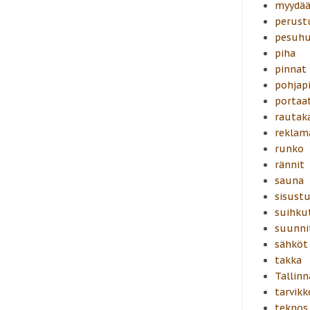
myydä
perust
pesuh
piha
pinnat
pohjapi
portaa
rautak
reklam
runko
rännit
sauna
sisust
suihku
suunni
sähköt
takka
Tallinn
tarvikk
teknos