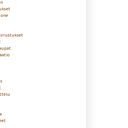
än
ukset
uone
irrustukset
t
aupat
aatio
us
t
ttelu
a
eet