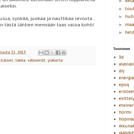
kes
►
aiseksi.
tou
►
huh
►
oulua, syökää, juokaa ja nauttikaa levosta.
en tästä lähtien mennään taas valoa kohti!
maa
►
hel
►
Tunnisteet
kuuta 22, 2013
3d
stukset
,
takka
,
väliseinät
,
yläkerta
alaslas
diy
energi
epoq
eristee
esittel
eteine
hormi
höpinä
ikkuna
jäähdyt