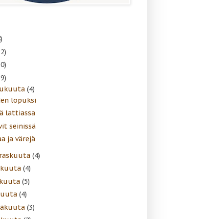
)
22)
30)
39)
lukuuta
(4)
en lopuksi
ä lattiassa
it seinissä
a ja värejä
raskuuta
(4)
akuuta
(4)
skuuta
(5)
kuuta
(4)
näkuuta
(3)