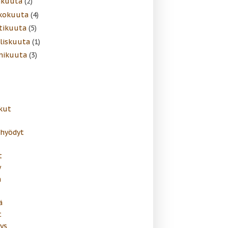
äkuuta
(2)
kokuuta
(4)
tikuuta
(5)
liskuuta
(1)
mikuuta
(3)
kut
ahyödyt
t
y
n
ä
t
ys