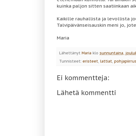
kuinka paljon sitten saatiinkaan aik
Kaikille rauhallista ja levollista j
Talvipäivänseisauskin meni jo, jot
Maria
Lähettänyt
Maria
klo
sunnuntaina, joulu
Tunnisteet:
eristeet
,
lattiat
,
pohjapiirru
Ei kommentteja:
Lähetä kommentti