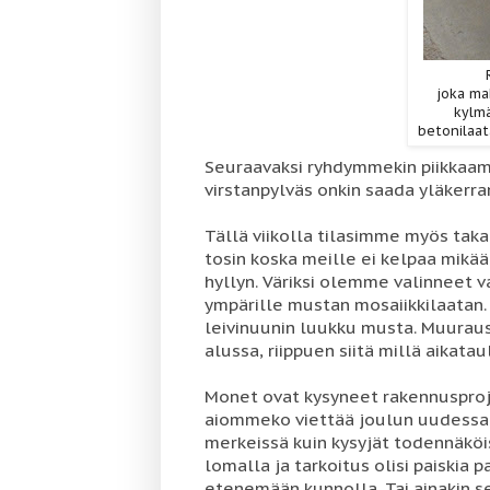
joka ma
kylmäl
betonilaatal
Seuraavaksi ryhdymmekin piikkaama
virstanpylväs onkin saada yläkerran
Tällä viikolla tilasimme myös takan
tosin koska meille ei kelpaa mikä
hyllyn. Väriksi olemme valinneet
ympärille mustan mosaiikkilaatan
leivinuunin luukku musta. Muurau
alussa, riippuen siitä millä aikata
Monet ovat kysyneet rakennusproje
aiommeko viettää joulun uudessa 
merkeissä kuin kysyjät todennäkö
lomalla ja tarkoitus olisi paiskia 
etenemään kunnolla. Tai ainakin s