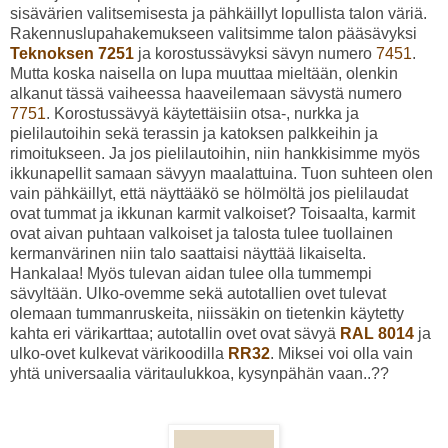
sisävärien valitsemisesta ja pähkäillyt lopullista talon väriä.
Rakennuslupahakemukseen valitsimme talon pääsävyksi
Teknoksen 7251
ja korostussävyksi sävyn numero
7451
.
Mutta koska naisella on lupa muuttaa mieltään, olenkin
alkanut tässä vaiheessa haaveilemaan sävystä numero
7751
. Korostussävyä käytettäisiin otsa-, nurkka ja
pielilautoihin sekä terassin ja katoksen palkkeihin ja
rimoitukseen. Ja jos pielilautoihin, niin hankkisimme myös
ikkunapellit samaan sävyyn maalattuina. Tuon suhteen olen
vain pähkäillyt, että näyttääkö se hölmöltä jos pielilaudat
ovat tummat ja ikkunan karmit valkoiset? Toisaalta, karmit
ovat aivan puhtaan valkoiset ja talosta tulee tuollainen
kermanvärinen niin talo saattaisi näyttää likaiselta.
Hankalaa! Myös tulevan aidan tulee olla tummempi
sävyltään. Ulko-ovemme sekä autotallien ovet tulevat
olemaan tummanruskeita, niissäkin on tietenkin käytetty
kahta eri värikarttaa; autotallin ovet ovat sävyä
RAL 8014
ja
ulko-ovet kulkevat värikoodilla
RR32
. Miksei voi olla vain
yhtä universaalia väritaulukkoa, kysynpähän vaan..??