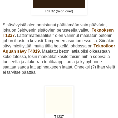
RR 32 (talon ovet)
Sisäsävyistä olen onnistunut päättämään vain päävärin,
joka on Jeldwenin sisäovien perusteella valittu,
Teknoksen
T1337
.
Lattia"materiaaliksi" olen valinnut maalatun betonin
johon ihastuin kovasti Tampereen asuntomessuilla. Siinäkin
sävy mietityttää, mutta tällä hetkellä johdossa on
Teknofloor
Aquan sävy T4019
. Maalattu betonilattia olisi oikeastaan
koko talossa, tosin märkätilat käsiteltäisiin niihin sopivalla
tuotteella ja alakerran tuulikaappi, aula ja kylpyhuone
saattaa saada lattiapinnakseen laatat. Onneksi (?) ihan vielä
ei tarvitse päättää!
T1337