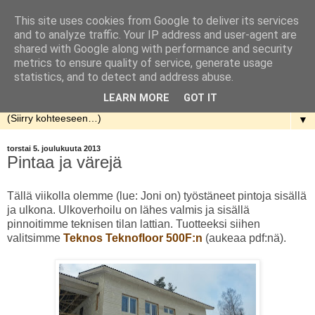
This site uses cookies from Google to deliver its services
Rakennellen
and to analyze traffic. Your IP address and user-agent are
shared with Google along with performance and security
metrics to ensure quality of service, generate usage
Nuorenparin taival talon rakentamisen parissa. Aloitusaika
statistics, and to detect and address abuse.
kevät 2013.
LEARN MORE
GOT IT
▼
torstai 5. joulukuuta 2013
Pintaa ja värejä
Tällä viikolla olemme (lue: Joni on) työstäneet pintoja sisällä
ja ulkona. Ulkoverhoilu on lähes valmis ja sisällä
pinnoitimme teknisen tilan lattian. Tuotteeksi siihen
valitsimme
Teknos Teknofloor 500F:n
(aukeaa pdf:nä).