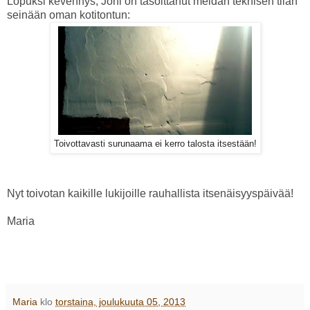
Lopuksi kevennys, Joni on tasoittanut meidän teknisen tilan
seinään oman kotitontun:
Toivottavasti surunaama ei kerro talosta itsestään!
Nyt toivotan kaikille lukijoille rauhallista itsenäisyyspäivää!
Maria
Maria
klo
torstaina, joulukuuta 05, 2013