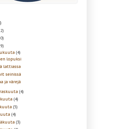
)
22)
30)
39)
lukuuta
(4)
en lopuksi
ä lattiassa
it seinissä
a ja värejä
raskuuta
(4)
akuuta
(4)
skuuta
(5)
kuuta
(4)
näkuuta
(3)