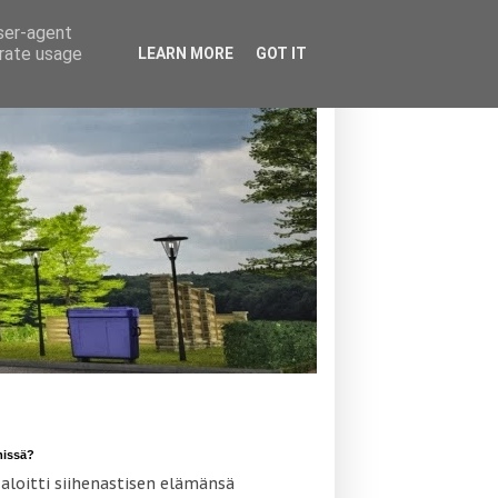
user-agent
erate usage
LEARN MORE
GOT IT
missä?
 aloitti siihenastisen elämänsä