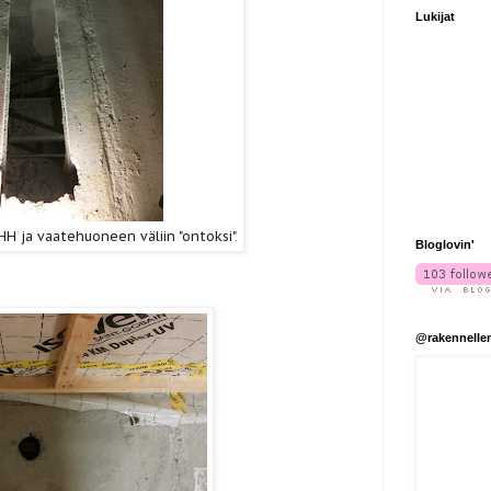
Lukijat
HH ja vaatehuoneen väliin "ontoksi".
Bloglovin'
@rakennelle