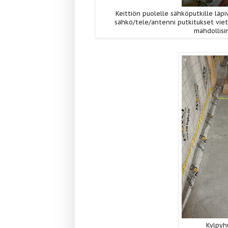
Keittiön puolelle sähköputkille läpi
sähkö/tele/antenni putkitukset viet
mahdollisi
Kylpyh