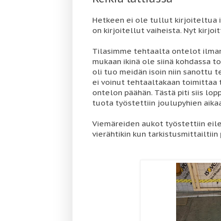
Hetkeen ei ole tullut kirjoiteltua
on kirjoitellut vaiheista. Nyt kirjoi
Tilasimme tehtaalta ontelot ilman
mukaan ikinä ole siinä kohdassa to
oli tuo meidän isoin niin sanottu t
ei voinut tehtaaltakaan toimittaa 
ontelon päähän. Tästä piti siis lop
tuota työstettiin joulupyhien aika
Viemäreiden aukot työstettiin eilen
vierähtikin kun tarkistusmittailtiin