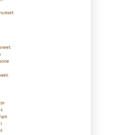
mukset
oneet
o
uone
aali
ys
s
mpö
i
t