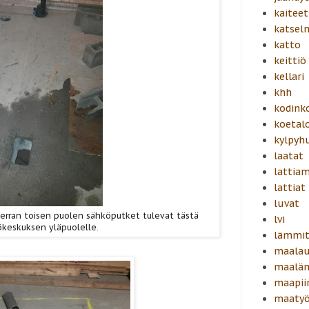
kaiteet
katsel
katto
keittiö
kellari
khh
kodink
koetal
kylpyh
laatat
lattiam
lattiat
luvat
äkerran toisen puolen sähköputket tulevat tästä
lvi
keskuksen yläpuolelle.
lämmit
maalau
maalä
maapiir
maatyö