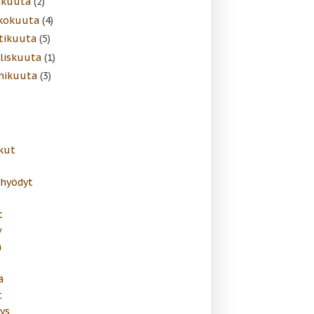
äkuuta
(2)
kokuuta
(4)
tikuuta
(5)
liskuuta
(1)
mikuuta
(3)
kut
ahyödyt
t
y
n
ä
t
ys