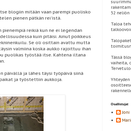
suurimman
rakentami
 itse blogiin mitään vaan parempi puolisko
52 neliön 
ttelen pienen pätkän rei'istä.
Taloa teh
talkoovoi
 pienempiä reikiä kun ne ei legendan
dellisuudessa kuin pitäisi. Ainut poikkeus
Talopaket
ekninenkuilu. Se oli osittain avattu mutta
toimitus
täysin valmiina koska aukko rajoittuu ihan
pu puolikas työstää itse. Kahtena iltana
Tässä blo
an.
vaiheita, 
Tervetul
 päivällä ja lähes täysi työpäivä siinä
 paikat ja työstettiin aukkoja.
Yhteyden 
osoittees
rakennell
Osallistujat
Joni
Mari