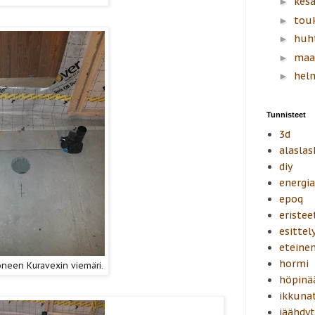
kes
►
tou
►
huh
►
maa
►
hel
►
Tunnisteet
3d
alaslas
diy
energi
epoq
eristee
esittel
eteine
hormi
neen Kuravexin viemäri.
höpinä
ikkuna
jäähdyt