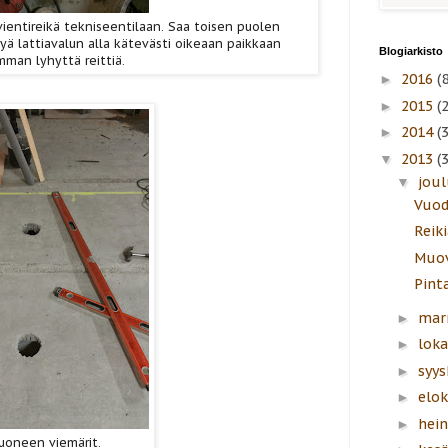
vientireikä tekniseentilaan. Saa toisen puolen
yä lattiavalun alla kätevästi oikeaan paikkaan
Blogiarkisto
mman lyhyttä reittiä.
2016
(8
►
2015
(
►
2014
(
►
2013
(
▼
jou
▼
Vuod
Reiki
Muov
Pinta
mar
►
lok
►
syy
►
elo
►
hei
►
uoneen viemärit.