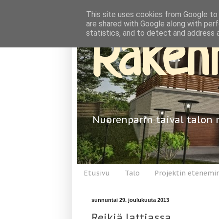
This site uses cookies from Google to d
are shared with Google along with perf
statistics, and to detect and address 
Rakenn
Nuorenparin taival talon 
Etusivu
Talo
Projektin etenemi
sunnuntai 29. joulukuuta 2013
Reikiä lattiassa