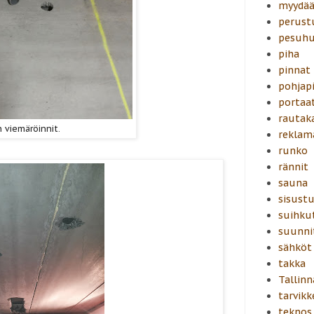
myydä
perust
pesuh
piha
pinnat
pohjapi
portaa
rautak
 viemäröinnit.
reklam
runko
rännit
sauna
sisust
suihku
suunni
sähköt
takka
Tallinn
tarvikk
teknos