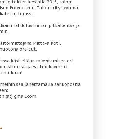
 koitoksen keväällä 2013, talon
sen Porvooseen. Talon erityisyytenä
katettu terassi.
dään mahdollisimman pitkälle itse ja
min.
titoimittajana Mittava Koti,
muotona pre-cut.
gissa käsitellään rakentamisen eri
onnistumisia ja vastoinkäymisiä.
oa mukaan!
meihin saa lähettämällä sähköpostia
een:
en (at) gmail.com
a