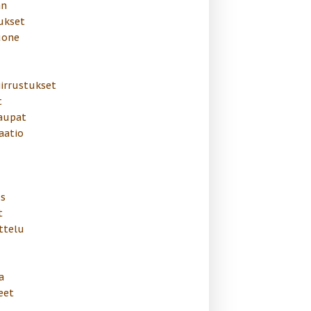
än
ukset
uone
irrustukset
t
aupat
aatio
us
t
ttelu
a
eet