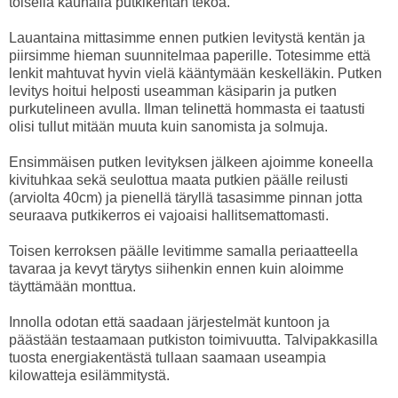
toisella kauhalla putkikentän tekoa.
Lauantaina mittasimme ennen putkien levitystä kentän ja
piirsimme hieman suunnitelmaa paperille. Totesimme että
lenkit mahtuvat hyvin vielä kääntymään keskelläkin. Putken
levitys hoitui helposti useamman käsiparin ja putken
purkutelineen avulla. Ilman telinettä hommasta ei taatusti
olisi tullut mitään muuta kuin sanomista ja solmuja.
Ensimmäisen putken levityksen jälkeen ajoimme koneella
kivituhkaa sekä seulottua maata putkien päälle reilusti
(arviolta 40cm) ja pienellä täryllä tasasimme pinnan jotta
seuraava putkikerros ei vajoaisi hallitsemattomasti.
Toisen kerroksen päälle levitimme samalla periaatteella
tavaraa ja kevyt tärytys siihenkin ennen kuin aloimme
täyttämään monttua.
Innolla odotan että saadaan järjestelmät kuntoon ja
päästään testaamaan putkiston toimivuutta. Talvipakkasilla
tuosta energiakentästä tullaan saamaan useampia
kilowatteja esilämmitystä.