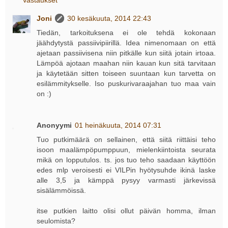
Joni
30 kesäkuuta, 2014 22:43
Tiedän, tarkoituksena ei ole tehdä kokonaan
jäähdytystä passiivipiirillä. Idea nimenomaan on että
ajetaan passiivisena niin pitkälle kun siitä jotain irtoaa.
Lämpöä ajotaan maahan niin kauan kun sitä tarvitaan
ja käytetään sitten toiseen suuntaan kun tarvetta on
esilämmitykselle. Iso puskurivaraajahan tuo maa vain
on :)
Anonyymi
01 heinäkuuta, 2014 07:31
Tuo putkimäärä on sellainen, että siitä riittäisi teho
isoon maalämpöpumppuun, mielenkiintoista seurata
mikä on lopputulos. ts. jos tuo teho saadaan käyttöön
edes mlp veroisesti ei VILPin hyötysuhde ikinä laske
alle 3,5 ja kämppä pysyy varmasti järkevissä
sisälämmöissä.
itse putkien laitto olisi ollut päivän homma, ilman
seulomista?