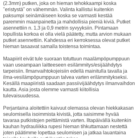
(2.3mm) putken, joka on hieman tehokkaampi koska
"eristystä" on vähemmän. Valinta kallistui kuitenkin
paksumpi seinämäiseen koska se varmasti kestää
paremmin maanpainetta ja mahdollisia pieniä kiviä. Putket
asennettiin n. 1,3 ja 0,9 metrin syvyyksiin. Pintamaan
lopullista korkoa ei olla vielä päätetty, mutta arvion mukaan
putket asennettiin. Kahdessa eri kerroksessa olevat putket
hieman tasaavat samalla toistensa toimintaa.
Maapiirit eivät tule suoraan totuttuun maalämpöpumppuun
vaan useampaan laitteeseen esilämmitys/esijäähdytys
tarpeisiin. Ilmanvaihtokojeisiin edellä mainitulla tavalla ja
ilma-vesilämpöpumppuun talvea varten erilämmitykseksi.
Kesällä maapiiristä saadaan passiivijäähdytys ilmanvaihdon
kautta. Asia josta olemme varmasti kiitollisia
tulevaisuudessa.
Perjantaina aloitettiin kaivuut olemassa olevan hiekkakasan
seulomisella isoimmista kivistä, jotta saisimme hyvää
tavaraa putkistojen peittämistä varten. Iltapäivällä kuitenkin
kauhan hydrauliikka rupesi hieman tihkuttamaan nestettä
joten päätimme lopettaa seulomisen ja jatkaa lauantaina