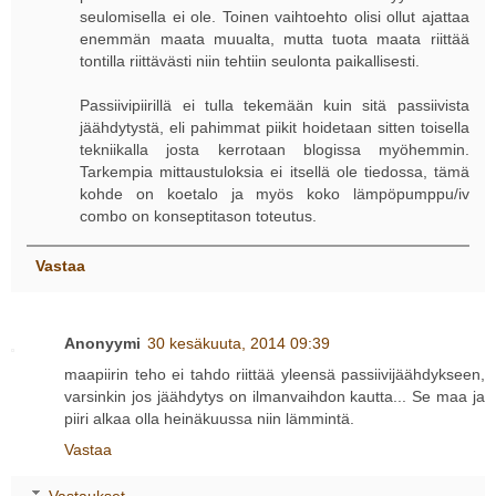
seulomisella ei ole. Toinen vaihtoehto olisi ollut ajattaa
enemmän maata muualta, mutta tuota maata riittää
tontilla riittävästi niin tehtiin seulonta paikallisesti.
Passiivipiirillä ei tulla tekemään kuin sitä passiivista
jäähdytystä, eli pahimmat piikit hoidetaan sitten toisella
tekniikalla josta kerrotaan blogissa myöhemmin.
Tarkempia mittaustuloksia ei itsellä ole tiedossa, tämä
kohde on koetalo ja myös koko lämpöpumppu/iv
combo on konseptitason toteutus.
Vastaa
Anonyymi
30 kesäkuuta, 2014 09:39
maapiirin teho ei tahdo riittää yleensä passiivijäähdykseen,
varsinkin jos jäähdytys on ilmanvaihdon kautta... Se maa ja
piiri alkaa olla heinäkuussa niin lämmintä.
Vastaa
Vastaukset