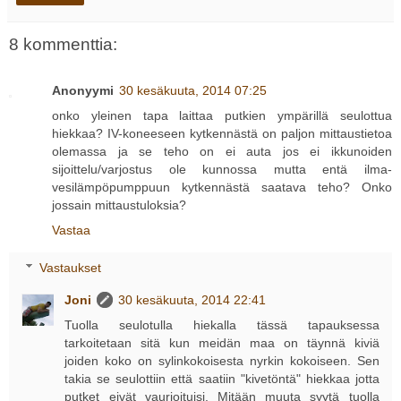
8 kommenttia:
Anonyymi
30 kesäkuuta, 2014 07:25
onko yleinen tapa laittaa putkien ympärillä seulottua
hiekkaa? IV-koneeseen kytkennästä on paljon mittaustietoa
olemassa ja se teho on ei auta jos ei ikkunoiden
sijoittelu/varjostus ole kunnossa mutta entä ilma-
vesilämpöpumppuun kytkennästä saatava teho? Onko
jossain mittaustuloksia?
Vastaa
Vastaukset
Joni
30 kesäkuuta, 2014 22:41
Tuolla seulotulla hiekalla tässä tapauksessa
tarkoitetaan sitä kun meidän maa on täynnä kiviä
joiden koko on sylinkokoisesta nyrkin kokoiseen. Sen
takia se seulottiin että saatiin "kivetöntä" hiekkaa jotta
putket eivät vaurioituisi. Mitään muuta syytä tuolla