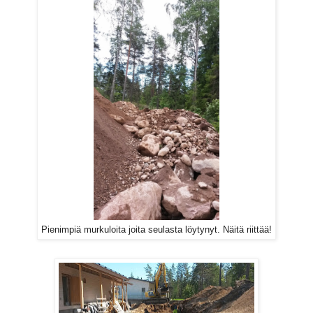
Pienimpiä murkuloita joita seulasta löytynyt. Näitä riittää!