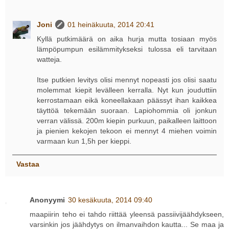
Joni
01 heinäkuuta, 2014 20:41
Kyllä putkimäärä on aika hurja mutta tosiaan myös
lämpöpumpun esilämmitykseksi tulossa eli tarvitaan
watteja.
Itse putkien levitys olisi mennyt nopeasti jos olisi saatu
molemmat kiepit levälleen kerralla. Nyt kun jouduttiin
kerrostamaan eikä koneellakaan päässyt ihan kaikkea
täyttöä tekemään suoraan. Lapiohommia oli jonkun
verran välissä. 200m kiepin purkuun, paikalleen laittoon
ja pienien kekojen tekoon ei mennyt 4 miehen voimin
varmaan kun 1,5h per kieppi.
Vastaa
Anonyymi
30 kesäkuuta, 2014 09:40
maapiirin teho ei tahdo riittää yleensä passiivijäähdykseen,
varsinkin jos jäähdytys on ilmanvaihdon kautta... Se maa ja