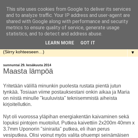
This site uses cookies from Google to deliver its services
Rakennellen
and to analyze traffic. Your IP address and user-agent are
shared with Google along with performance and security
metrics to ensure quality of service, generate usage
Nuorenparin taival talon rakentamisen parissa. Aloitusaika
statistics, and to detect and address abuse.
kevät 2013.
LEARN MORE
GOT IT
▼
sunnuntai 29. kesäkuuta 2014
Maasta lämpöä
Yritetään välillä minunkin puolesta rustata pientä jutun
tynkää. Tosiaan viime postauksestani onkin aikaa ja Maria
on niistä minulle "kuuluvista" teknisemmistä aiheista
kirjoitellutkin.
Nyt oli vuorossa yläpihan energiakentän kaivaminen sekä
lopuksi pintojen muotoilut. Putkea kaivettiin 2x200m 40mm x
3.7mm Uponorin "siniraita" putkea, eli ihan perus
vesiputkea. Olisi voinut myös valita ohuempi seinämäisen